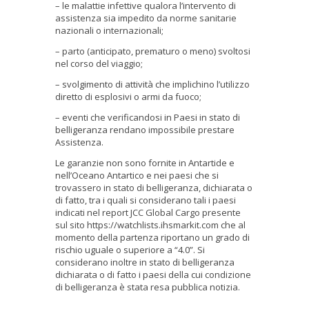
– le malattie infettive qualora l’intervento di
assistenza sia impedito da norme sanitarie
nazionali o internazionali;
– parto (anticipato, prematuro o meno) svoltosi
nel corso del viaggio;
– svolgimento di attività che implichino l’utilizzo
diretto di esplosivi o armi da fuoco;
– eventi che verificandosi in Paesi in stato di
belligeranza rendano impossibile prestare
Assistenza.
Le garanzie non sono fornite in Antartide e
nell’Oceano Antartico e nei paesi che si
trovassero in stato di belligeranza, dichiarata o
di fatto, tra i quali si considerano tali i paesi
indicati nel report JCC Global Cargo presente
sul sito https://watchlists.ihsmarkit.com che al
momento della partenza riportano un grado di
rischio uguale o superiore a “4.0”. Si
considerano inoltre in stato di belligeranza
dichiarata o di fatto i paesi della cui condizione
di belligeranza è stata resa pubblica notizia.