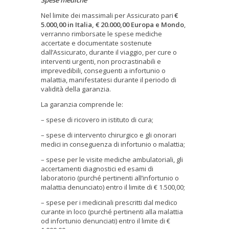
Nel limite dei massimali per Assicurato pari
€
5.000,00 in Italia, € 20.000,00 Europa e Mondo
,
verranno rimborsate le spese mediche
accertate e documentate sostenute
dall’Assicurato, durante il viaggio, per cure o
interventi urgenti, non procrastinabili e
imprevedibili, conseguenti a infortunio o
malattia, manifestatesi durante il periodo di
validità della garanzia.
La garanzia comprende le:
– spese di ricovero in istituto di cura;
– spese di intervento chirurgico e gli onorari
medici in conseguenza di infortunio o malattia;
– spese per le visite mediche ambulatoriali, gli
accertamenti diagnostici ed esami di
laboratorio (purché pertinenti all’infortunio o
malattia denunciato) entro il limite di € 1.500,00;
– spese per i medicinali prescritti dal medico
curante in loco (purché pertinenti alla malattia
od infortunio denunciati) entro il limite di €