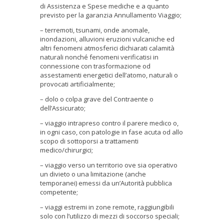
di Assistenza e Spese mediche e a quanto
previsto per la garanzia Annullamento Viaggio;
– terremoti, tsunami, onde anomale,
inondazioni, alluvioni eruzioni vulcaniche ed
altri fenomeni atmosferici dichiarati calamità
naturali nonché fenomeni verificatisi in
connessione con trasformazione od
assestamenti energetici dell’atomo, naturali o
provocati artificialmente;
– dolo o colpa grave del Contraente o
dell’Assicurato;
– viaggio intrapreso contro il parere medico o,
in ogni caso, con patologie in fase acuta od allo
scopo di sottoporsi a trattamenti
medico/chirurgici;
– viaggio verso un territorio ove sia operativo
un divieto o una limitazione (anche
temporanei) emessi da un’Autorità pubblica
competente;
– viaggi estremi in zone remote, raggiungibili
solo con l’utilizzo di mezzi di soccorso speciali;