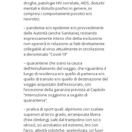
droghe, patologie HIV correlate, AIDS, disturbi
mentali e disturbi psichici in genere, ivi
compresi i comportamenti psicotici e/o
nevrotici;
– pandemie e/o epidemie e/o provvedimenti
delle Autorità (anche Sanitarie), restando
espressamente inteso che detta esclusione
non opererà in relazione ai fatti direttamente
collegabili al virus attualmente in circolazione
e
denominato “Covid-19”
– quarantene che siano la causa
dell’Annullamento del viaggio, che riguardino il
luogo di residenza e/o quello di partenza e/o
quello di transito e/o quello di destinazione del
viaggio acquistato dall’Assicurato, con
l’eccezione della garanzia prevista al Capitolo
“Interruzione soggiorno a seguito di
quarantena”;
– pratica di sport quali: alpinismo con scalate
superiori al terzo grado, arrampicata libera
(free climbing), salti dal trampolino con sci o
idroscì, sci acrobatico ed estremo, tiro con
l’arco, attività ciclistiche, speleologia, sci fuori