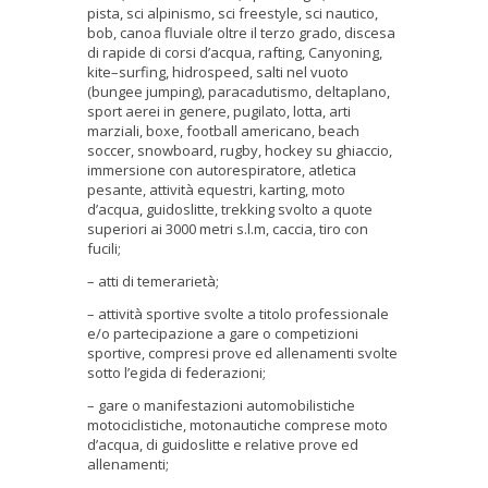
pista, sci alpinismo, sci freestyle, sci nautico,
bob, canoa fluviale oltre il terzo grado, discesa
di rapide di corsi d’acqua, rafting, Canyoning,
kite–surfing, hidrospeed, salti nel vuoto
(bungee jumping), paracadutismo, deltaplano,
sport aerei in genere, pugilato, lotta, arti
marziali, boxe, football americano, beach
soccer, snowboard, rugby, hockey su ghiaccio,
immersione con autorespiratore, atletica
pesante, attività equestri, karting, moto
d’acqua, guidoslitte, trekking svolto a quote
superiori ai 3000 metri s.l.m, caccia, tiro con
fucili;
– atti di temerarietà;
– attività sportive svolte a titolo professionale
e/o partecipazione a gare o competizioni
sportive, compresi prove ed allenamenti svolte
sotto l’egida di federazioni;
– gare o manifestazioni automobilistiche
motociclistiche, motonautiche comprese moto
d’acqua, di guidoslitte e relative prove ed
allenamenti;