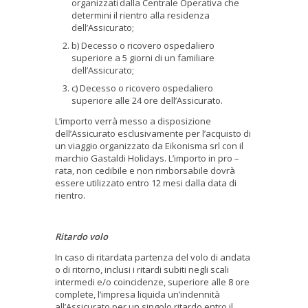
organizzati
dalla Centrale Operativa che
determini il rientro alla residenza
dell’Assicurato;
b) Decesso o ricovero ospedaliero
superiore a 5 giorni di un familiare
dell’Assicurato;
c) Decesso o ricovero ospedaliero
superiore alle 24 ore dell’Assicurato.
L’importo verrà messo a disposizione
dell’Assicurato esclusivamente per l’acquisto di
un viaggio organizzato da Eikonisma srl con il
marchio Gastaldi Holidays. L’importo in pro –
rata, non cedibile e non rimborsabile dovrà
essere utilizzato entro 12 mesi dalla data di
rientro.
Ritardo volo
In caso di ritardata partenza del volo di andata
o di ritorno, inclusi i ritardi subiti negli scali
intermedi e/o coincidenze, superiore alle 8 ore
complete, l’impresa liquida un’indennità
all’Assicurato per un singolo ritardo entro il