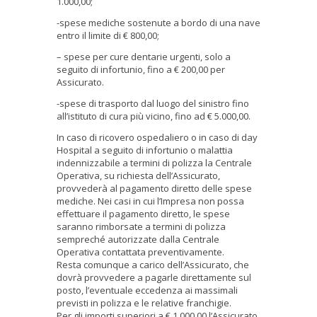
1.000,00;
-spese mediche sostenute a bordo di una nave
entro il limite di € 800,00;
– spese per cure dentarie urgenti, solo a
seguito di infortunio, fino a € 200,00 per
Assicurato.
-spese di trasporto dal luogo del sinistro fino
all’istituto di cura più vicino, fino ad € 5.000,00.
In caso di ricovero ospedaliero o in caso di day
Hospital a seguito di infortunio o malattia
indennizzabile a termini di polizza la Centrale
Operativa, su richiesta dell’Assicurato,
provvederà al pagamento diretto delle spese
mediche. Nei casi in cui l’Impresa non possa
effettuare il pagamento diretto, le spese
saranno rimborsate a termini di polizza
sempreché autorizzate dalla Centrale
Operativa contattata preventivamente.
Resta comunque a carico dell’Assicurato, che
dovrà provvedere a pagarle direttamente sul
posto, l’eventuale eccedenza ai massimali
previsti in polizza e le relative franchigie.
Per gli importi superiori a € 1.000,00 l’Assicurato