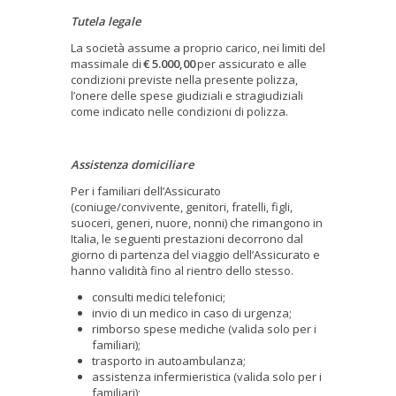
Tutela legale
La società assume a proprio carico, nei limiti del
massimale di
€ 5.000,00
per assicurato e alle
condizioni previste nella presente polizza,
l’onere delle spese giudiziali e stragiudiziali
come indicato nelle condizioni di polizza.
Assistenza domiciliare
Per i familiari dell’Assicurato
(coniuge/convivente, genitori, fratelli, figli,
suoceri, generi, nuore, nonni) che rimangono in
Italia, le seguenti prestazioni decorrono dal
giorno di partenza del viaggio dell’Assicurato e
hanno validità fino al rientro dello stesso.
consulti medici telefonici;
invio di un medico in caso di urgenza;
rimborso spese mediche (valida solo per i
familiari);
trasporto in autoambulanza;
assistenza infermieristica (valida solo per i
familiari);