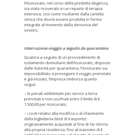
l’Assicurato, nel corso della predetta degenza,
sia stato ricoverato in un reparto di terapia
intensiva, così come risultante dalla cartella
clinica che dovrà essere prodotta in forma
integrale al momento della denuncia del
sinistro.
Interruzione viaggio a seguito da quarantena
Qualora a seguito di un provvedimento di
isolamento domiciliare dell’Assicurato, disposto
dalle Autorità per quarantena, l’Assicurato sia
impossibilitato a proseguire il viaggio prenotato
e già iniziato, l’Impresa rimborsa quanto
segue:
– le penali addebitate per servizi a terra
prenotati e non usufruiti entro il limite di €
1.500,00 per Assicurato;
– i costi relativi alla modifica o al rifacimento
della biglietteria (titoli di trasporto)
originariamente acquistati al fine di far ritorno
alla propria residenza, fino al massimo di €
1.000,00 per Assicurato ed al netto di eventuali