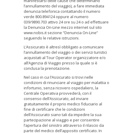
manifestarsi delle cause che determinano
l’annullamento del viaggio), a fare immediata
denuncia telefonica contattando il numero
verde 800.894124 oppure al numero
039/9890.703 attivo 24 ore su 24 o ad effettuare
la Denuncia On-Line mezzo internet sul sito
www.nobis.it sezione “Denuncia On-Line”
seguendo le relative istruzioni.
L’Assicurato è altresì obbligato a comunicare
l’annullamento del viaggio o dei servizi turistici
acquistati al Tour Operator organizzatore e/o
all’Agenzia di Viaggio presso la quale si è
conclusa la prenotazione.
Nel caso in cui l’Assicurato si trovi nelle
condizioni di rinunciare al viaggio per malattia o
infortunio, senza ricovero ospedaliero, la
Centrale Operativa provvederà, con il
consenso dell’Assicurato, ad inviare
gratuitamente il proprio medico fiduciario al
fine di certificare che le condizioni
dell’Assicurato siano tali da impedire la sua
partecipazione al viaggio e per consentire
l’apertura del sinistro attraverso il rilascio da
parte del medico dell’apposito certificato. In