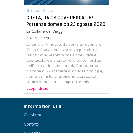
Grecia – Creta
CRETA, DAIOS COVE RESORT 5* –
Partenza domenica 23 agosto 2026
La Collana dei Viaggi
8 giorni / 7 notti
La terra di Minosse, da aprile a novembre
Creta è l’isola per la vacanza perfetta. Il
Daios Cove Resort in posizione unica e
spettacolare è situato nella parte nord est
dell‘isola a circa una ora dall’ aeroporto:
dispone di 290 camere di diverse tipologie,
numerosi ristoranti, piscine, attrezzato
centro benessere, campi da tennis.
Scopri di più
Informazioni utili
Chi siamo
Contatti