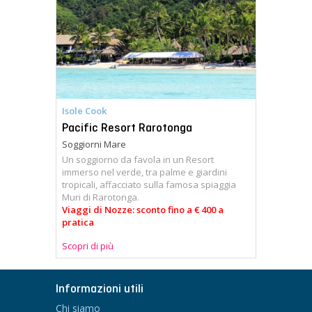
Isole Cook
Pacific Resort Rarotonga
Soggiorni Mare
Un soggiorno da favola in un Resort
immerso nel verde, tra palme e giardini
tropicali, affacciato sulla famosa spiaggia
Muri di Rarotonga.
Viaggi di Nozze: sconto fino a € 400 a
pratica
Scopri di più
Informazioni utili
Chi siamo