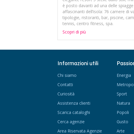
è posto davanti ad una delle spiagge
affascinanti dell’isola: 76 camere di v
tipologie, ristoranti, bar, piscine, ca
tennis, centro fitness, spa.
Scopri di più
Informazioni utili
Passio
Chi siamo
Energia
Contatti
Metropol
Curiosità
Sport
Assistenza clienti
Natura
Scarica cataloghi
Popoli
Cerca agenzie
Gusto
Area Riservata Agenzie
Arte