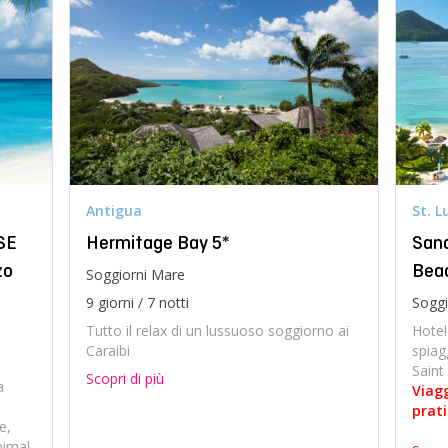
Antigua
St. L
SE
Hermitage Bay 5*
Sand
zo
Bea
Soggiorni Mare
9 giorni / 7 notti
Soggi
Tutto il relax di un lussuoso soggiorno ai
Hotel
Caraibi
spiag
Saint
Scopri di più
a
Viagg
prat
e,
nimal,