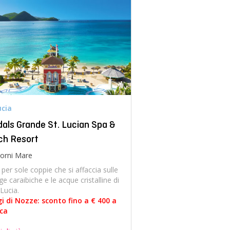
ucia
als Grande St. Lucian Spa &
ch Resort
orni Mare
 per sole coppie che si affaccia sulle
ge caraibiche e le acque cristalline di
 Lucia.
i di Nozze: sconto fino a € 400 a
ica