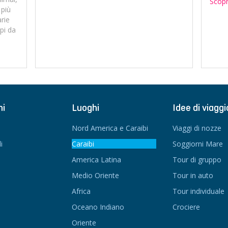
Scopri
 più
arie
mpi da
ni
Luoghi
Idee di viaggi
Nord America e Caraibi
Viaggi di nozze
i
Caraibi
Soggiorni Mare
America Latina
Tour di gruppo
Medio Oriente
Tour in auto
Africa
Tour individuale
Oceano Indiano
Crociere
Oriente