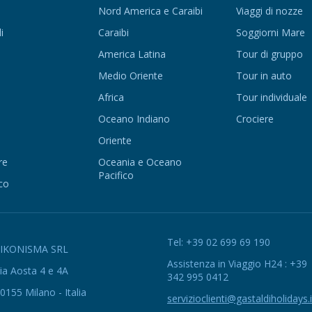
Nord America e Caraibi
Viaggi di nozze
i
Caraibi
Soggiorni Mare
America Latina
Tour di gruppo
Medio Oriente
Tour in auto
Africa
Tour individuale
Oceano Indiano
Crociere
Oriente
re
Oceania e Oceano
Pacifico
co
Tel: +39 02 699 69 190
EIKONISMA SRL
Assistenza in Viaggio H24 : +39
ia Aosta 4 e 4A
342 995 0412
0155 Milano - Italia
servizioclienti@gastaldiholidays.i