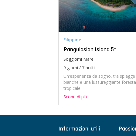
Filippine
Pangulasian Island 5*
Soggiorni Mare
9 giorni / 7 notti
Un'esperienza da sogno, tra spiagge
bianche e una lussureggiante foresta
tropicale
Scopri di più
Informazioni utili
Passio