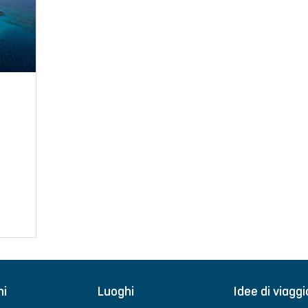
ni
Luoghi
Idee di viaggi