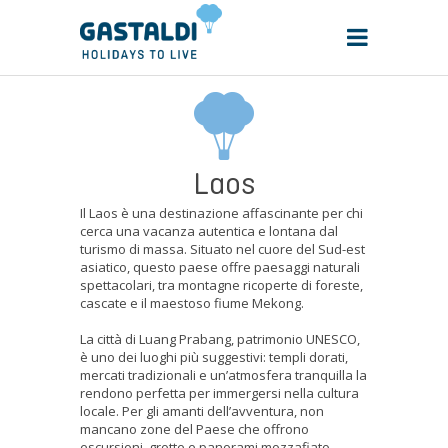
Laos
Il Laos è una destinazione affascinante per chi
cerca una vacanza autentica e lontana dal
turismo di massa. Situato nel cuore del Sud-est
asiatico, questo paese offre paesaggi naturali
spettacolari, tra montagne ricoperte di foreste,
cascate e il maestoso fiume Mekong.
La città di Luang Prabang, patrimonio UNESCO,
è uno dei luoghi più suggestivi: templi dorati,
mercati tradizionali e un’atmosfera tranquilla la
rendono perfetta per immergersi nella cultura
locale. Per gli amanti dell’avventura, non
mancano zone del Paese che offrono
escursioni, grotte e panorami mozzafiato.