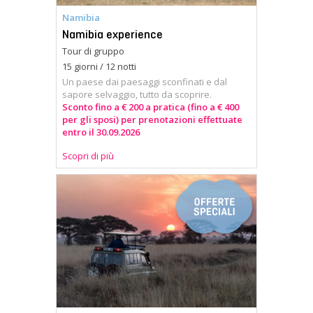
Namibia
Namibia experience
Tour di gruppo
15 giorni / 12 notti
Un paese dai paesaggi sconfinati e dal
sapore selvaggio, tutto da scoprire.
Sconto fino a € 200 a pratica (fino a € 400
per gli sposi) per prenotazioni effettuate
entro il 30.09.2026
Scopri di più