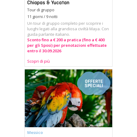
Chiapas & Yucatan
Tour di gruppo
11 giorni / 9 notti
Un tour di gruppo completo per scoprire i
luoghi legati alla grandiosa civiltà Maya. Con
guida parlante italiano.
Sconto fino a € 200 a pratica (fino a € 400
per gli Sposi) per prenotazioni effettuate
entro il 30.09.2026
Scopri di più
Messico