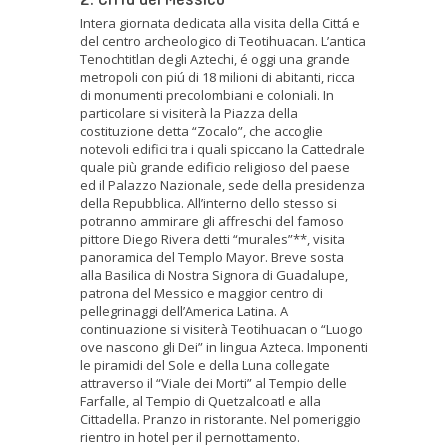
Intera giornata dedicata alla visita della Cittá e
del centro archeologico di Teotihuacan. L’antica
Tenochtitlan degli Aztechi, é oggi una grande
metropoli con piú di 18 milioni di abitanti, ricca
di monumenti precolombiani e coloniali. In
particolare si visiterà la Piazza della
costituzione detta “Zocalo”, che accoglie
notevoli edifici tra i quali spiccano la Cattedrale
quale più grande edificio religioso del paese
ed il Palazzo Nazionale, sede della presidenza
della Repubblica. All’interno dello stesso si
potranno ammirare gli affreschi del famoso
pittore Diego Rivera detti “murales”**, visita
panoramica del Templo Mayor. Breve sosta
alla Basilica di Nostra Signora di Guadalupe,
patrona del Messico e maggior centro di
pellegrinaggi dell’America Latina. A
continuazione si visiterà Teotihuacan o “Luogo
ove nascono gli Dei” in lingua Azteca. Imponenti
le piramidi del Sole e della Luna collegate
attraverso il “Viale dei Morti” al Tempio delle
Farfalle, al Tempio di Quetzalcoatl e alla
Cittadella. Pranzo in ristorante. Nel pomeriggio
rientro in hotel per il pernottamento.