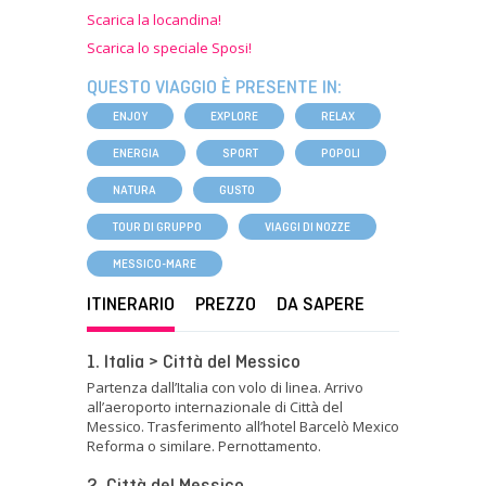
Scarica la locandina!
Scarica lo speciale Sposi!
QUESTO VIAGGIO È PRESENTE IN:
ENJOY
EXPLORE
RELAX
ENERGIA
SPORT
POPOLI
NATURA
GUSTO
TOUR DI GRUPPO
VIAGGI DI NOZZE
MESSICO-MARE
ITINERARIO
PREZZO
DA SAPERE
1. Italia > Città del Messico
Partenza dall’Italia con volo di linea. Arrivo
all’aeroporto internazionale di Città del
Messico. Trasferimento all’hotel Barcelò Mexico
Reforma o similare. Pernottamento.
2. Città del Messico