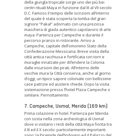
della giungla tropicale sorge uno dei più bei
centri rituali Maya in funzione dal III al VII secolo
D.C. Famoso il tempio delle iscrizioni all’interno
del quale è stata scoperta la tomba del gran
signore “Pakal” adornato con una preziosa
maschera di giada autentico capolavoro di arte
maya. Partenza per Campeche e durante il
percorso pranzo in ristorante. Arrivo a
Campeche, capitale dell’omonimo Stato della
Confederazione Messicana. Breve visita della
città antica racchiusa e fortificata con torri e
muraglie innalzate per difendere la Colonia
dalle incursioni dei pirati. All’interno delle
vecchie mura la Città conserva, anche al giorno
d’oggi, un tipico sapore coloniale con bellissime
case patrizie ed austere chiede. Dopo la visita
sistemazione presso l’hotel Plaza Campeche o
similare. Pernottamento
7. Campeche, Uxmal, Merida (169 km)
Prima colazione in hotel. Partenza per Merida
con sosta nella zona archeologica di Uxmal
dove si visitano i resti della città Maya fiorita tra
il III ed il X secolo: particolarmente importanti
sono: la Piramide dell’Indovino ed il Palazzo del