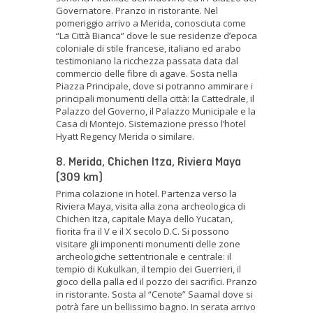
Governatore. Pranzo in ristorante. Nel
pomeriggio arrivo a Merida, conosciuta come
“La Città Bianca” dove le sue residenze d’epoca
coloniale di stile francese, italiano ed arabo
testimoniano la ricchezza passata data dal
commercio delle fibre di agave. Sosta nella
Piazza Principale, dove si potranno ammirare i
principali monumenti della città: la Cattedrale, il
Palazzo del Governo, il Palazzo Municipale e la
Casa di Montejo. Sistemazione presso l’hotel
Hyatt Regency Merida o similare.
8. Merida, Chichen Itza, Riviera Maya
(309 km)
Prima colazione in hotel. Partenza verso la
Riviera Maya, visita alla zona archeologica di
Chichen Itza, capitale Maya dello Yucatan,
fiorita fra il V e il X secolo D.C. Si possono
visitare gli imponenti monumenti delle zone
archeologiche settentrionale e centrale: il
tempio di Kukulkan, il tempio dei Guerrieri, il
gioco della palla ed il pozzo dei sacrifici. Pranzo
in ristorante. Sosta al “Cenote” Saamal dove si
potrà fare un bellissimo bagno. In serata arrivo