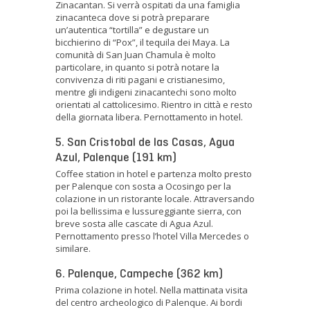
Zinacantan. Si verrà ospitati da una famiglia
zinacanteca dove si potrà preparare
un’autentica “tortilla” e degustare un
bicchierino di “Pox”, il tequila dei Maya. La
comunità di San Juan Chamula è molto
particolare, in quanto si potrà notare la
convivenza di riti pagani e cristianesimo,
mentre gli indigeni zinacantechi sono molto
orientati al cattolicesimo. Rientro in città e resto
della giornata libera. Pernottamento in hotel.
5. San Cristobal de las Casas, Agua
Azul, Palenque (191 km)
Coffee station in hotel e partenza molto presto
per Palenque con sosta a Ocosingo per la
colazione in un ristorante locale. Attraversando
poi la bellissima e lussureggiante sierra, con
breve sosta alle cascate di Agua Azul.
Pernottamento presso l’hotel Villa Mercedes o
similare.
6. Palenque, Campeche (362 km)
Prima colazione in hotel. Nella mattinata visita
del centro archeologico di Palenque. Ai bordi