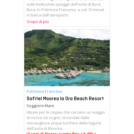
sulle bellissime spiagge dell'isola di Bora
Bora, in Polinesia Francese, a soli 10 minuti
in barca dall'aeroporto.
Scopri di più
Polinesia Francese
Sofitel Moorea Ia Ora Beach Resort
Soggiorni Mare
Ideale per le coppie che cercano un viaggio
di nozze da sogno, circondati dalle
meravigliose acque turchesi della laguna
dell'isola di Moorea.
Viaggi di Nozze: sconto fino a € 400 a