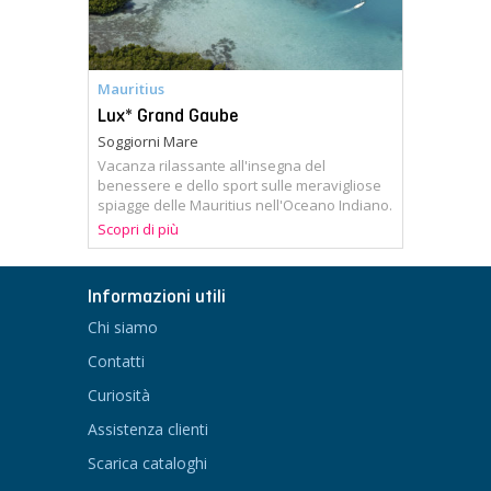
Mauritius
Lux* Grand Gaube
Soggiorni Mare
Vacanza rilassante all'insegna del
benessere e dello sport sulle meravigliose
spiagge delle Mauritius nell'Oceano Indiano.
Scopri di più
Informazioni utili
Chi siamo
Contatti
Curiosità
Assistenza clienti
Scarica cataloghi