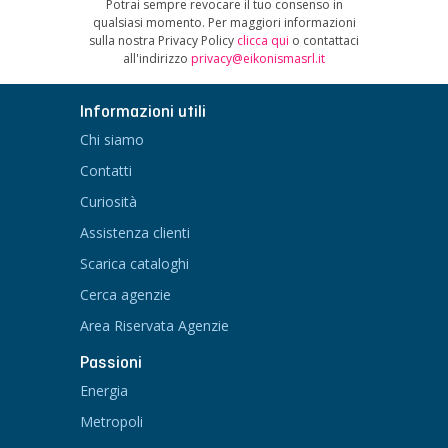
Potrai sempre revocare il tuo consenso in
qualsiasi momento. Per maggiori informazioni
sulla nostra Privacy Policy
clicca qui
o contattaci
all'indirizzo
privacy@eikonismasrl.it
Informazioni utili
Chi siamo
Contatti
Curiosità
Assistenza clienti
Scarica cataloghi
Cerca agenzie
Area Riservata Agenzie
Passioni
Energia
Metropoli