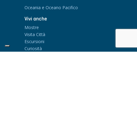
Oceania e Oceano Pacifico
Vivi anche
Mostre
Visita Città
Escursioni
Curiosità
EIKONISMA SRL
Via Aosta 4 e 4A
20155 Milano - Italia
Tel: +39 02 699 69 190
Assistenza in Viaggio H24 : +39 342 995