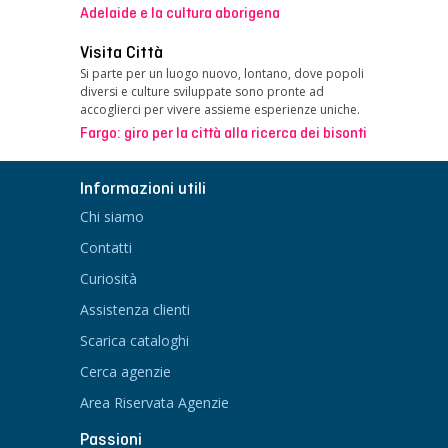
Adelaide e la cultura aborigena
Visita Città
Si parte per un luogo nuovo, lontano, dove popoli
diversi e culture sviluppate sono pronte ad
accoglierci per vivere assieme esperienze uniche.
Fargo: giro per la città alla ricerca dei bisonti
Informazioni utili
Chi siamo
Contatti
Curiosità
Assistenza clienti
Scarica cataloghi
Cerca agenzie
Area Riservata Agenzie
Passioni