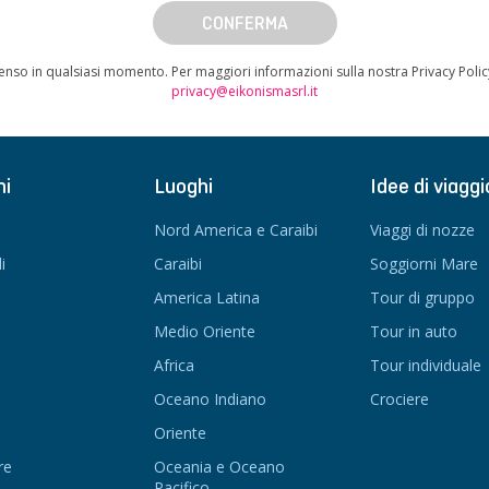
CONFERMA
enso in qualsiasi momento. Per maggiori informazioni sulla nostra Privacy Poli
privacy@eikonismasrl.it
ni
Luoghi
Idee di viaggi
Nord America e Caraibi
Viaggi di nozze
i
Caraibi
Soggiorni Mare
America Latina
Tour di gruppo
Medio Oriente
Tour in auto
Africa
Tour individuale
Oceano Indiano
Crociere
Oriente
re
Oceania e Oceano
Pacifico