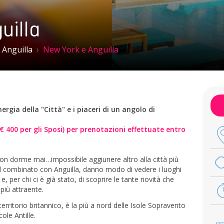
uilla
Anguilla
New York e Anguilla
rgia della "Città" e i piaceri di un angolo di
 € 400 per gli Sposi) per prenotazioni effettuate entro
non dorme mai…impossibile aggiunere altro alla città più
 nel combinato con Anguilla, danno modo di vedere i luoghi
 per chi ci è già stato, di scoprire le tante novità che
più attraente.
i territorio britannico, è la più a nord delle Isole Sopravento
cole Antille.