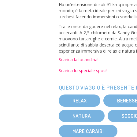
Ha un’estensione di soli 91 kmq imprezio
mondo; è la meta ideale per chi voglia 
turchesi facendo immersioni o snorkellin
Tra le mete da godere nel relax, la cand
accecanti. A 2,5 chilometri da Sandy Gro
muovono tartarughe e cernie. Altra meta
scintillante di sabbia deserta ed acque c
esperienza immersiva di relax e natura 
Scarica la locandina!
Scarica lo speciale sposi!
QUESTO VIAGGIO È PRESENTE I
RELAX
BENESS
NATURA
SOGGI
MARE CARAIBI