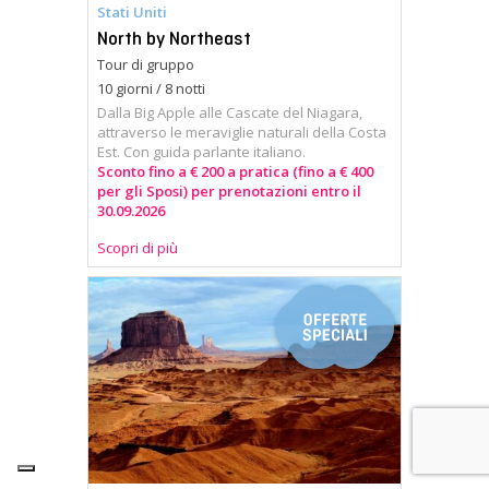
Stati Uniti
North by Northeast
Tour di gruppo
10 giorni / 8 notti
Dalla Big Apple alle Cascate del Niagara,
attraverso le meraviglie naturali della Costa
Est. Con guida parlante italiano.
Sconto fino a € 200 a pratica (fino a € 400
per gli Sposi) per prenotazioni entro il
30.09.2026
Scopri di più