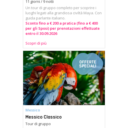
11 giorni / 9 notti
Un tour di gruppo completo per scoprire i
luoghi legati alla grandiosa civiltà Maya. Con
guida parlante italiano.
Sconto fino a € 200 a pratica (fino a € 400
per gli Sposi) per prenotazioni effettuate
entro il 30.09.2026
Scopri di più
Messico
Messico Classico
Tour di gruppo