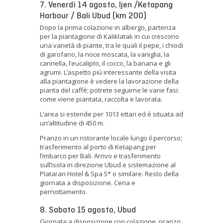
7. Venerdì 14 agosto, Ijen /Ketapang
Harbour / Bali Ubud (km 200)
Dopo la prima colazione in albergo, partenza
per la piantagione di Kaliklatak in cui crescono
una varietà di piante, tra le quali il pepe, i chiodi
di garofano, la noce moscata, la vaniglia, la
cannella, l’eucalipto, il cocco, la banana e gli
agrumi. L’aspetto più interessante della visita
alla piantagione è vedere la lavorazione della
pianta del caffè; potrete seguirne le varie fasi:
come viene piantata, raccolta e lavorata.
L’area si estende per 1013 ettari ed è situata ad
un’altitudine di 450 m.
Pranzo in un ristorante locale lungo il percorso;
trasferimento al porto di Ketapang per
l’imbarco per Bali. Arrivo e trasferimento
sull’isola in direzione Ubud e sistemazione al
Plataran Hotel & Spa 5* o similare. Resto della
giornata a disposizione. Cena e
pernottamento.
8. Sabato 15 agosto, Ubud
Giornata a disposizione con colazione, pranzo