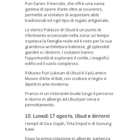
Puri Saren. Il mercato, che offre una vasta
gamma di opere d’arte oltre ai souvenirs,
permette ai visitatori di acquistare abiti
tradizionali ed ogni tipo di regalo artigianale.
Lo storico Palazzo di Ubud è un punto di
riferimento essenziale nella zona: un tempo
ospitava la famiglia reale ed è noto per la sua
grandiosa architettura balinese, gli splendidi
giardini e i dintorni. I visitatori hanno
l’opportunità di esplorare il cortile, i magnifici
edifici ed il vasto complesso.
Il Museo Puri Lukisan di Ubud è il più antico
Museo d’Arte di Bali, con sculture in legno e
dipinti in arte moderna.
Pranzo in un ristorante locale lungo il percorso
e ritorno in albergo ad Ubud per cena e
pernottamento.
10. Lunedì 17 agosto, Ubud e dintorni
I templi di Goa Gajah, Tirta Empul e di Gunung
Kawi
Dopo la prima colazione in albergo, partenza