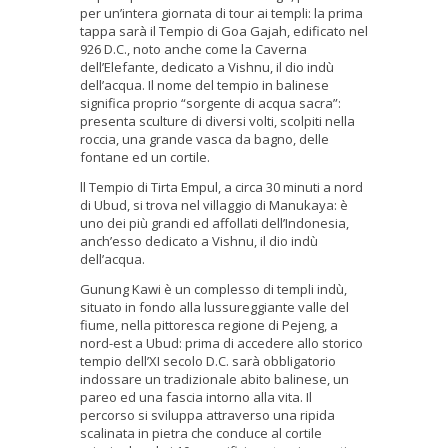
per un’intera giornata di tour ai templi: la prima
tappa sarà il Tempio di Goa Gajah, edificato nel
926 D.C., noto anche come la Caverna
dell’Elefante, dedicato a Vishnu, il dio indù
dell’acqua. Il nome del tempio in balinese
significa proprio “sorgente di acqua sacra”:
presenta sculture di diversi volti, scolpiti nella
roccia, una grande vasca da bagno, delle
fontane ed un cortile.
ll Tempio di Tirta Empul, a circa 30 minuti a nord
di Ubud, si trova nel villaggio di Manukaya: è
uno dei più grandi ed affollati dell’Indonesia,
anch’esso dedicato a Vishnu, il dio indù
dell’acqua.
Gunung Kawi è un complesso di templi indù,
situato in fondo alla lussureggiante valle del
fiume, nella pittoresca regione di Pejeng, a
nord-est a Ubud: prima di accedere allo storico
tempio dell’XI secolo D.C. sarà obbligatorio
indossare un tradizionale abito balinese, un
pareo ed una fascia intorno alla vita. Il
percorso si sviluppa attraverso una ripida
scalinata in pietra che conduce al cortile