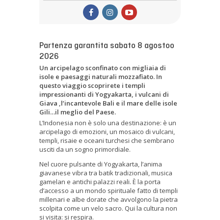
Partenza garantita sabato 8 agostoo
2026
Un arcipelago sconfinato con migliaia di
isole e paesaggi naturali mozzafiato. In
questo viaggio scoprirete i templi
impressionanti di Yogyakarta, i vulcani di
Giava ,l’incantevole Bali e il mare delle isole
Gili…il meglio del Paese.
L’Indonesia non è solo una destinazione: è un
arcipelago di emozioni, un mosaico di vulcani,
templi, risaie e oceani turchesi che sembrano
usciti da un sogno primordiale.
Nel cuore pulsante di Yogyakarta, l’anima
giavanese vibra tra batik tradizionali, musica
gamelan e antichi palazzi reali. È la porta
d’accesso a un mondo spirituale fatto di templi
millenari e albe dorate che avvolgono la pietra
scolpita come un velo sacro. Qui la cultura non
si visita: si respira.