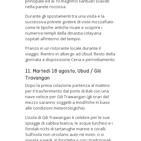
principale ed ai 10 magnifici santuari scavati
nella parete rocciosa.
Durante gli spostamenti tra una visita e la
successiva potrete godere di viste mozzafiato
come le tipiche antiche risaie e scoprire i
numerosi templi della dinastia Udayana
ospitati all’interno del tempio.
Pranzo in un ristorante locale durante il
viaggio. Rientro in albergo ad Ubud. Resto della
giornata a disposizione Cena e pernottamento.
11. Martedì 18 agosto, Ubud / Gili
Travangan
Dopo la prima colazione partenza al mattino
per il trasferimento dal porto di Bali con una
nave veloce per Gili Trawangan (gli orari del
mezzo saranno soggetti a modifiche in base
alle condizioni meteorologiche).
L’isola di Gili Trawangan è celebre per le sue
spiagge di sabbia bianca, le acque turchesi e i
fondali ricchi di tartarughe marine e coralli.
Sull’isola non circolano auto né moto: ci si
sposta a piedi, in bicicletta o con i tradizionali