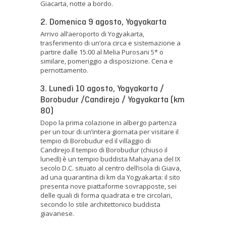
Giacarta, notte a bordo.
2. Domenica 9 agosto, Yogyakarta
Arrivo all’aeroporto di Yogyakarta,
trasferimento di un’ora circa e sistemazione a
partire dalle 15:00 al Melia Purosani 5* o
similare, pomeriggio a disposizione. Cena e
pernottamento.
3. Lunedì 10 agosto, Yogyakarta /
Borobudur /Candirejo / Yogyakarta (km
80)
Dopo la prima colazione in albergo partenza
per un tour di un’intera giornata per visitare il
tempio di Borobudur ed il villaggio di
Candirejo.Il tempio di Borobudur (chiuso il
lunedì) è un tempio buddista Mahayana del IX
secolo D.C. situato al centro dell’isola di Giava,
ad una quarantina di km da Yogyakarta: il sito
presenta nove piattaforme sovrapposte, sei
delle quali di forma quadrata e tre circolari,
secondo lo stile architettonico buddista
giavanese.