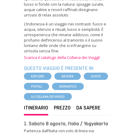
lusso si fonde con la natura: spiagge curate,
acque calme e resort raffinati disegnano
un’oasi di relax assoluto.
L’Indonesia è un viaggio nei contrasti: fuoco e
acqua, silenzio e rituali, lusso e semplicità. È
un’esperienza che rimane addosso, come il
profumo dell’incenso al tramonto o il suono
lontano delle onde che si infrangono su
un’isola senza fine.
Scarica il catalogo della Collana dei Viaggi!
QUESTO VIAGGIO È PRESENTE IN:
EXPLORE
NATURA
GUSTO
POPOLI
ROMANTICO
LA COLLANA DEI VIAGGI
ITINERARIO
PREZZO
DA SAPERE
1. Sabato 8 agosto, Italia / Yogyakarta
Partenza dall’Italia con volo di linea via