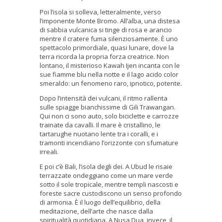
Poi l’isola si solleva, letteralmente, verso
l’imponente Monte Bromo. All’alba, una distesa
di sabbia vulcanica si tinge di rosa e arancio
mentre il cratere fuma silenziosamente. È uno
spettacolo primordiale, quasi lunare, dove la
terra ricorda la propria forza creatrice. Non
lontano, il misterioso Kawah Ijen incanta con le
sue fiamme blu nella notte e il lago acido color
smeraldo: un fenomeno raro, ipnotico, potente.
Dopo l’intensità dei vulcani, il ritmo rallenta
sulle spiagge bianchissime di Gili Trawangan.
Qui non ci sono auto, solo biciclette e carrozze
trainate da cavalli. Il mare è cristallino, le
tartarughe nuotano lente tra i coralli, e i
tramonti incendiano l’orizzonte con sfumature
irreali.
E poi c’è Bali, l’isola degli dei. A Ubud le risaie
terrazzate ondeggiano come un mare verde
sotto il sole tropicale, mentre templi nascosti e
foreste sacre custodiscono un senso profondo
di armonia. È il luogo dell’equilibrio, della
meditazione, dell’arte che nasce dalla
spiritualità quotidiana. A Nusa Dua, invece, il