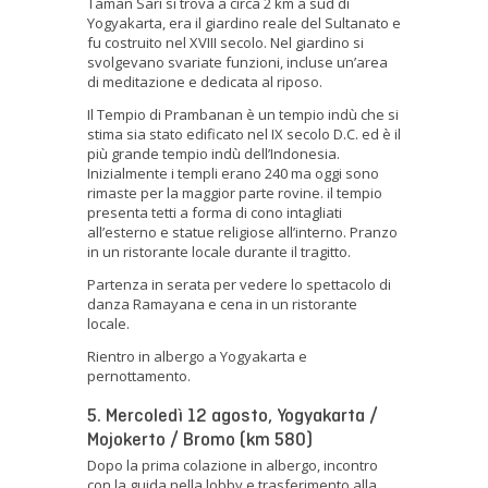
Taman Sari si trova a circa 2 km a sud di
Yogyakarta, era il giardino reale del Sultanato e
fu costruito nel XVIII secolo. Nel giardino si
svolgevano svariate funzioni, incluse un’area
di meditazione e dedicata al riposo.
Il Tempio di Prambanan è un tempio indù che si
stima sia stato edificato nel IX secolo D.C. ed è il
più grande tempio indù dell’Indonesia.
Inizialmente i templi erano 240 ma oggi sono
rimaste per la maggior parte rovine. il tempio
presenta tetti a forma di cono intagliati
all’esterno e statue religiose all’interno. Pranzo
in un ristorante locale durante il tragitto.
Partenza in serata per vedere lo spettacolo di
danza Ramayana e cena in un ristorante
locale.
Rientro in albergo a Yogyakarta e
pernottamento.
5. Mercoledì 12 agosto, Yogyakarta /
Mojokerto / Bromo (km 580)
Dopo la prima colazione in albergo, incontro
con la guida nella lobby e trasferimento alla