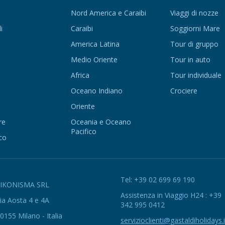
Nord America e Caraibi
Viaggi di nozze
i
Caraibi
Soggiorni Mare
America Latina
Tour di gruppo
Medio Oriente
Tour in auto
Africa
Tour individuale
Oceano Indiano
Crociere
Oriente
re
Oceania e Oceano
Pacifico
co
Tel: +39 02 699 69 190
EIKONISMA SRL
Assistenza in Viaggio H24 : +39
ia Aosta 4 e 4A
342 995 0412
0155 Milano - Italia
servizioclienti@gastaldiholidays.i