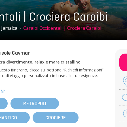
tali | Crociera Caraibi
Jamaica
Caraibi Occidentali | Crociera Caraibi
e isole Cayman
tra divertimento, relax e mare cristallino.
sto itinerario, clicca sul bottone “Richiedi informazioni”.
o di viaggio personalizzato in base alle tue esigenze.
N:
METROPOLI
MANTICO
CROCIERE