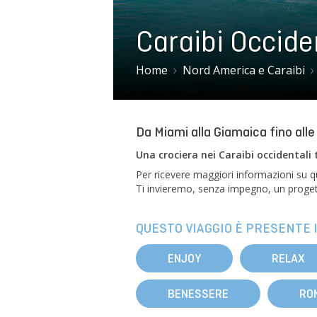
Caraibi Occiden
Home
Nord America e Caraibi
Da Miami alla Giamaica fino all
Una crociera nei Caraibi occidentali 
Per ricevere maggiori informazioni su que
Ti invieremo, senza impegno, un progett
QUESTO VIAGGIO È PRESENTE I
ENJOY
RELAX
BENESSERE
RO