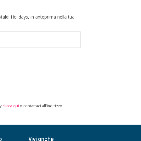
taldi Holidays, in anteprima nella tua
cy
clicca qui
o contattaci all'indirizzo
o
Vivi anche