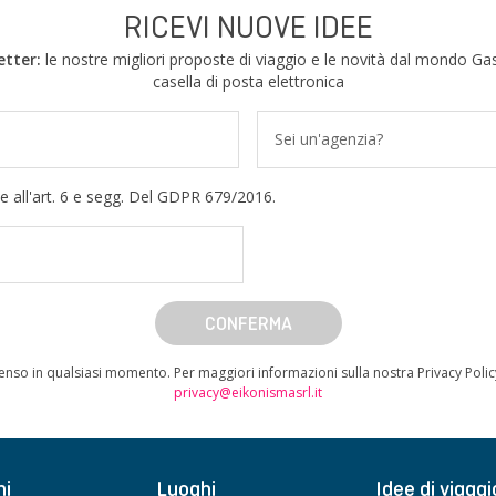
RICEVI NUOVE IDEE
etter:
le nostre migliori proposte di viaggio e le novità dal mondo Gas
casella di posta elettronica
Sei un'agenzia?
e all'art. 6 e segg. Del GDPR 679/2016.
CONFERMA
enso in qualsiasi momento. Per maggiori informazioni sulla nostra Privacy Poli
privacy@eikonismasrl.it
ni
Luoghi
Idee di viaggi