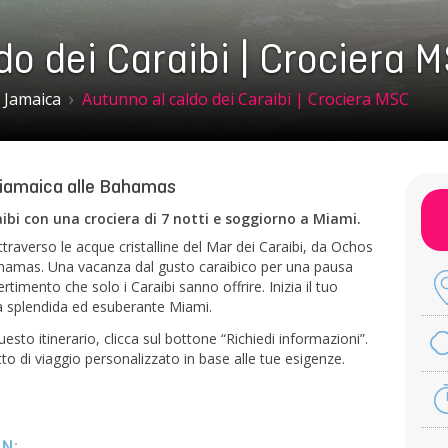
do dei Caraibi | Crociera 
Jamaica
Autunno al caldo dei Caraibi | Crociera MSC
 Giamaica alle Bahamas
aibi con una crociera di 7 notti e soggiorno a Miami.
ttraverso le acque cristalline del Mar dei Caraibi, da Ochos
ahamas. Una vacanza dal gusto caraibico per una pausa
rtimento che solo i Caraibi sanno offrire. Inizia il tuo
la splendida ed esuberante Miami.
sto itinerario, clicca sul bottone “Richiedi informazioni”.
o di viaggio personalizzato in base alle tue esigenze.
N: