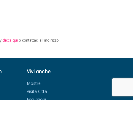
cy
clicca qui
o contattaci all'indirizzo
o
Vivi anche
Mostre
Visita Città
Escursioni
Curiosità