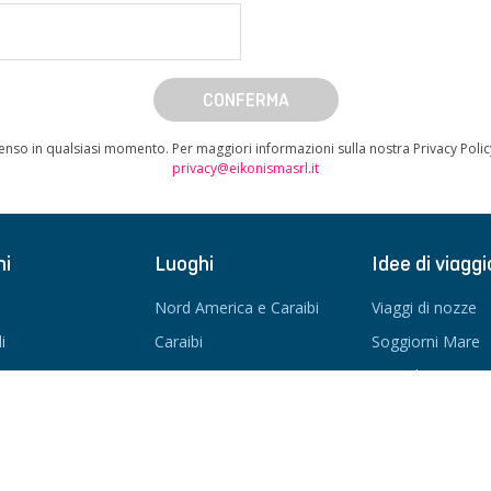
CONFERMA
enso in qualsiasi momento. Per maggiori informazioni sulla nostra Privacy Poli
privacy@eikonismasrl.it
ni
Luoghi
Idee di viaggi
Nord America e Caraibi
Viaggi di nozze
i
Caraibi
Soggiorni Mare
America Latina
Tour di gruppo
Medio Oriente
Tour in auto
Africa
Tour individuale
Oceano Indiano
Crociere