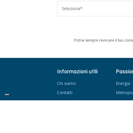
Seleziona*
Potrai sempre revocare il tuo cons
Informazioni utili
Passio
Chi siamo
Energia
Contatti
Metropol
Curiosità
Sport
Assistenza clienti
Natura
Scarica cataloghi
Popoli
Cerca agenzie
Gusto