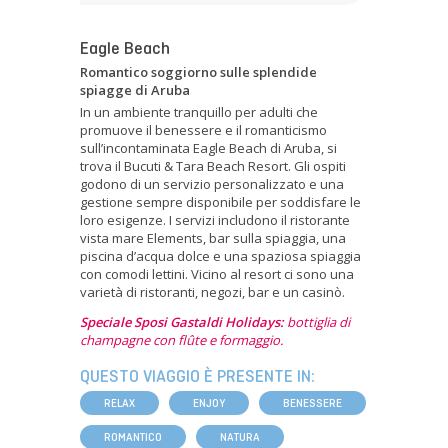
Eagle Beach
Romantico soggiorno sulle splendide
spiagge di Aruba
In un ambiente tranquillo per adulti che
promuove il benessere e il romanticismo
sull’incontaminata Eagle Beach di Aruba, si
trova il Bucuti & Tara Beach Resort. Gli ospiti
godono di un servizio personalizzato e una
gestione sempre disponibile per soddisfare le
loro esigenze. I servizi includono il ristorante
vista mare Elements, bar sulla spiaggia, una
piscina d’acqua dolce e una spaziosa spiaggia
con comodi lettini. Vicino al resort ci sono una
varietà di ristoranti, negozi, bar e un casinò.
Speciale Sposi Gastaldi Holidays:
bottiglia di
champagne con flûte e formaggio.
QUESTO VIAGGIO È PRESENTE IN:
RELAX
ENJOY
BENESSERE
ROMANTICO
NATURA