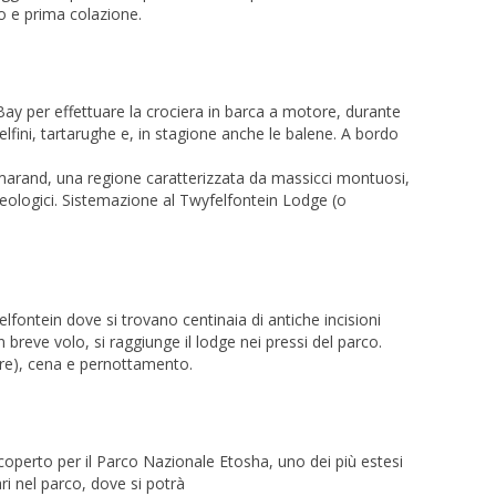
 e prima colazione.
ay per effettuare la crociera in barca a motore, durante
elfini, tartarughe e, in stagione anche le balene. A bordo
amarand, una regione caratterizzata da massicci montuosi,
heologici. Sistemazione al Twyfelfontein Lodge (o
elfontein dove si trovano centinaia di antiche incisioni
n breve volo, si raggiunge il lodge nei pressi del parco.
lare), cena e pernottamento.
coperto per il Parco Nazionale Etosha, uno dei più estesi
ari nel parco, dove si potrà