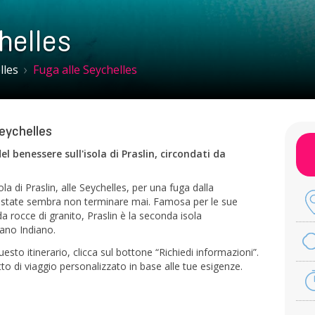
helles
lles
Fuga alle Seychelles
Seychelles
l benessere sull'isola di Praslin, circondati da
la di Praslin, alle Seychelles, per una fuga dalla
l’estate sembra non terminare mai. Famosa per le sue
 rocce di granito, Praslin è la seconda isola
eano Indiano.
sto itinerario, clicca sul bottone “Richiedi informazioni”.
o di viaggio personalizzato in base alle tue esigenze.