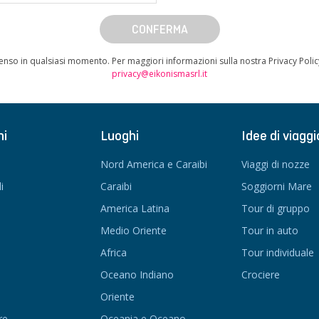
CONFERMA
enso in qualsiasi momento. Per maggiori informazioni sulla nostra Privacy Poli
privacy@eikonismasrl.it
ni
Luoghi
Idee di viaggi
Nord America e Caraibi
Viaggi di nozze
i
Caraibi
Soggiorni Mare
America Latina
Tour di gruppo
Medio Oriente
Tour in auto
Africa
Tour individuale
Oceano Indiano
Crociere
Oriente
re
Oceania e Oceano