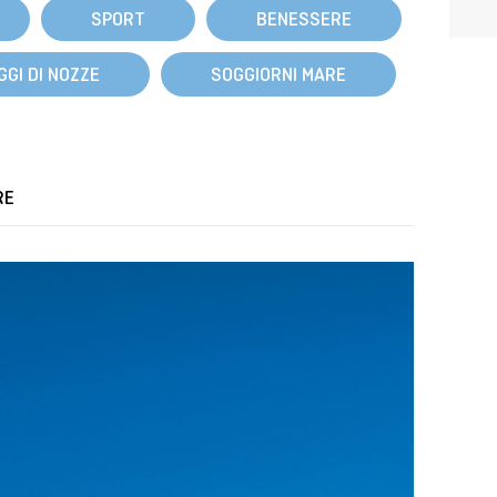
SPORT
BENESSERE
GGI DI NOZZE
SOGGIORNI MARE
RE