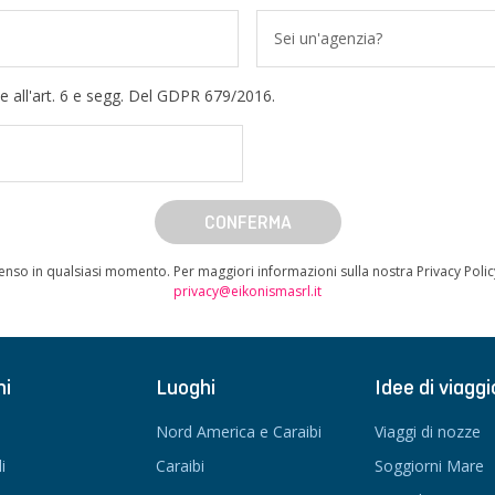
Sei un'agenzia?
e all'art. 6 e segg. Del GDPR 679/2016.
CONFERMA
enso in qualsiasi momento. Per maggiori informazioni sulla nostra Privacy Poli
privacy@eikonismasrl.it
ni
Luoghi
Idee di viaggi
Nord America e Caraibi
Viaggi di nozze
i
Caraibi
Soggiorni Mare