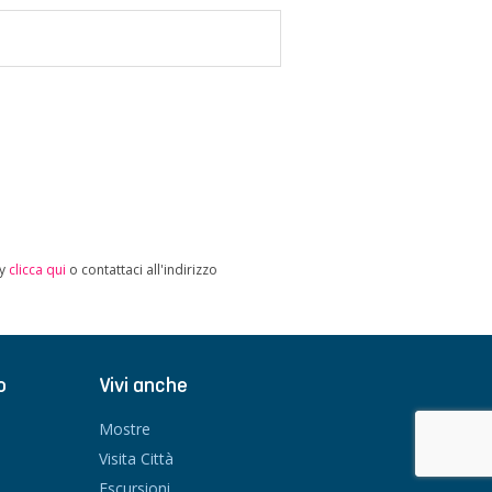
cy
clicca qui
o contattaci all'indirizzo
o
Vivi anche
Mostre
Visita Città
Escursioni