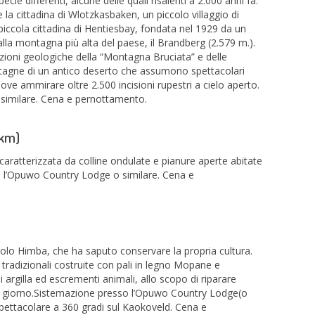
cie differenti, alcune delle quali risalenti a 2.000 anni fa.
 la cittadina di Wlotzkasbaken, un piccolo villaggio di
a piccola cittadina di Hentiesbay, fondata nel 1929 da un
lla montagna più alta del paese, il Brandberg (2.579 m.).
zioni geologiche della “Montagna Bruciata” e delle
tagne di un antico deserto che assumono spettacolari
dove ammirare oltre 2.500 incisioni rupestri a cielo aperto.
 similare. Cena e pernottamento.
 km)
caratterizzata da colline ondulate e pianure aperte abitate
 l’Opuwo Country Lodge o similare. Cena e
popolo Himba, che ha saputo conservare la propria cultura.
radizionali costruite con pali in legno Mopane e
i argilla ed escrementi animali, allo scopo di riparare
el giorno.Sistemazione presso l’Opuwo Country Lodge(o
 spettacolare a 360 gradi sul Kaokoveld. Cena e