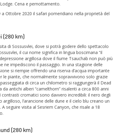
i Lodge. Cena e pernottamento.
 Ottobre 2020 il safari pomeridiano nella proprietà del
i (280 km)
sita di Sossusvlei, dove si potrà godere dello spettacolo
ossusvlei, il cui nome significa in lingua boscimana “il
depressione argillosa dove il fiume Tsauchab non può più
he ne impediscono il passaggio. In una stagione delle
sione si riempie offrendo una riserva d’acqua importante
per le piante, che normalmente sopravvivono solo grazie
 passeggiata di circa un chilometro si raggiungerà il Dead
a da antichi alberi “camelthorn” risalenti a circa 800 anni
ontrasti cromatici sono davvero incredibili: il nero degli
o argilloso, l’arancione delle dune e il cielo blu creano un
A seguire visita al Sesriem Canyon, che risale a 18
o.
mund (280 km)