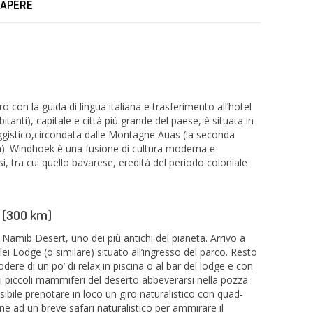
SAPERE
o con la guida di lingua italiana e trasferimento all’hotel
itanti), capitale e città più grande del paese, è situata in
aggistico,circondata dalle Montagne Auas (la seconda
). Windhoek è una fusione di cultura moderna e
ersi, tra cui quello bavarese, eredità del periodo coloniale
 (300 km)
Namib Desert, uno dei più antichi del pianeta. Arrivo a
i Lodge (o similare) situato all’ingresso del parco. Resto
odere di un po’ di relax in piscina o al bar del lodge e con
e i piccoli mammiferi del deserto abbeverarsi nella pozza
sibile prenotare in loco un giro naturalistico con quad-
e ad un breve safari naturalistico per ammirare il