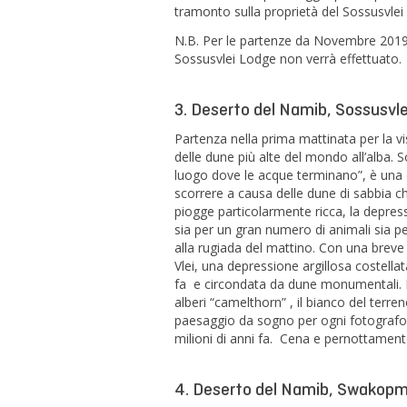
tramonto sulla proprietà del Sossusvle
N.B. Per le partenze da Novembre 2019 a
Sossusvlei Lodge non verrà effettuato.
3. Deserto del Namib, Sossusvle
Partenza nella prima mattinata per la vi
delle dune più alte del mondo all’alba. S
luogo dove le acque terminano”, è una 
scorrere a causa delle dune di sabbia c
piogge particolarmente ricca, la depres
sia per un gran numero di animali sia 
alla rugiada del mattino. Con una breve
Vlei, una depressione argillosa costellat
fa e circondata da dune monumentali. I c
alberi “camelthorn” , il bianco del terren
paesaggio da sogno per ogni fotografo. 
milioni di anni fa. Cena e pernottament
4. Deserto del Namib, Swakop