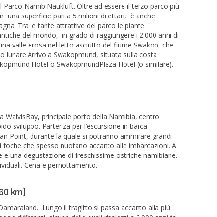
 Parco Namib Naukluft. Oltre ad essere il terzo parco più
n una superficie pari a 5 milioni di ettari, è anche
gna. Tra le tante attrattive del parco le piante
d antiche del mondo, in grado di raggiungere i 2.000 anni di
 una valle erosa nel letto asciutto del fiume Swakop, che
o lunare.Arrivo a Swakopmund, situata sulla costa
wakopmund Hotel o SwakopmundPlaza Hotel (o similare).
a WalvisBay, principale porto della Namibia, centro
rapido sviluppo. Partenza per l’escursione in barca
ican Point, durante la quale si potranno ammirare grandi
 di foche che spesso nuotano accanto alle imbarcazioni. A
e e una degustazione di freschissime ostriche namibiane.
dividuali. Cena e pernottamento.
60 km)
Damaraland. Lungo il tragitto si passa accanto alla più