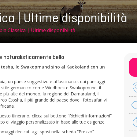
ca | Ultime disponibilità
ia Classica | Ultime disponibilità
e naturalisticamente bello
Etosha, lo Swakopmund sino al Kaokoland con un
ibia, un paese suggestivo e affascinante, dai paesaggi
llo stile germanico come Windhoek e Swakopmund, il
e più alte del mondo, la regione del Damaraland, il
rco Etosha, il più grande del paese dove i fotosafari vi
fricana.
sto itinerario, clicca sul bottone “Richiedi informazioni”.
o di viaggio personalizzato in base alle tue esigenze.
 omaggi dedicati agli sposi nella scheda “Prezzo”.