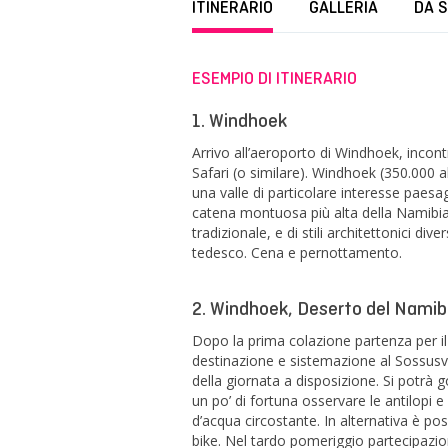
ITINERARIO
GALLERIA
DA 
ESEMPIO DI ITINERARIO
1. Windhoek
Arrivo all’aeroporto di Windhoek, incontr
Safari (o similare). Windhoek (350.000 ab
una valle di particolare interesse paes
catena montuosa più alta della Namibia
tradizionale, e di stili architettonici div
tedesco. Cena e pernottamento.
2. Windhoek, Deserto del Namib
Dopo la prima colazione partenza per il 
destinazione e sistemazione al Sossusvle
della giornata a disposizione. Si potrà g
un po’ di fortuna osservare le antilopi 
d’acqua circostante. In alternativa è pos
bike. Nel tardo pomeriggio partecipazion