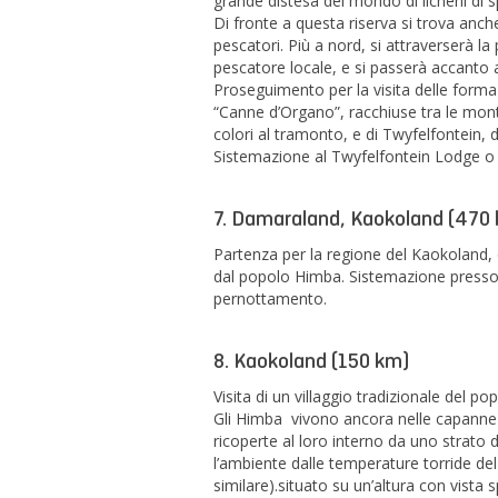
grande distesa del mondo di licheni di spe
Di fronte a questa riserva si trova anche
pescatori. Più a nord, si attraverserà l
pescatore locale, e si passerà accanto a
Proseguimento per la visita delle forma
“Canne d’Organo”, racchiuse tra le mon
colori al tramonto, e di Twyfelfontein, 
Sistemazione al Twyfelfontein Lodge o
7. Damaraland, Kaokoland (470
Partenza per la regione del Kaokoland, 
dal popolo Himba. Sistemazione presso
pernottamento.
8. Kaokoland (150 km)
Visita di un villaggio tradizionale del 
Gli Himba vivono ancora nelle capanne t
ricoperte al loro interno da uno strato d
l’ambiente dalle temperature torride d
similare).situato su un’altura con vista