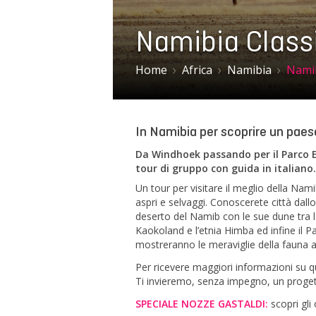
Namibia Classi
Home
Africa
Namibia
Namib
In Namibia per scoprire un paes
Da Windhoek passando per il Parco 
tour di gruppo con guida in italiano.
Un tour per visitare il meglio della Nam
aspri e selvaggi. Conoscerete città da
deserto del Namib con le sue dune tra l
Kaokoland e l’etnia Himba ed infine il Pa
mostreranno le meraviglie della fauna a
Per ricevere maggiori informazioni su que
Ti invieremo, senza impegno, un progett
SPECIALE NOZZE GASTALDI:
scopri gli