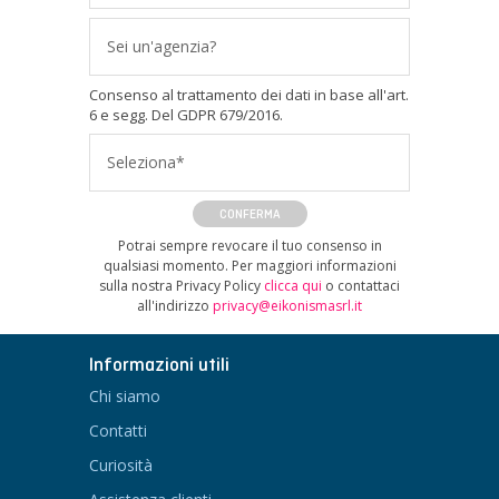
Sei un'agenzia?
Consenso al trattamento dei dati in base all'art.
6 e segg. Del GDPR 679/2016.
Seleziona*
CONFERMA
Potrai sempre revocare il tuo consenso in
qualsiasi momento. Per maggiori informazioni
sulla nostra Privacy Policy
clicca qui
o contattaci
all'indirizzo
privacy@eikonismasrl.it
Informazioni utili
Chi siamo
Contatti
Curiosità