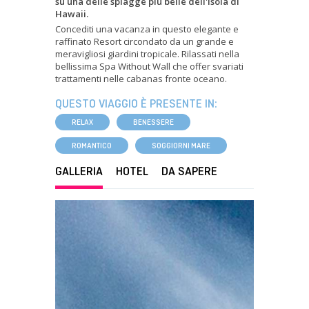
su una delle spiagge più belle dell'isola di
Hawaii.
Concediti una vacanza in questo elegante e
raffinato Resort circondato da un grande e
meravigliosi giardini tropicale. Rilassati nella
bellissima Spa Without Wall che offer svariati
trattamenti nelle cabanas fronte oceano.
QUESTO VIAGGIO È PRESENTE IN:
RELAX
BENESSERE
ROMANTICO
SOGGIORNI MARE
GALLERIA
HOTEL
DA SAPERE