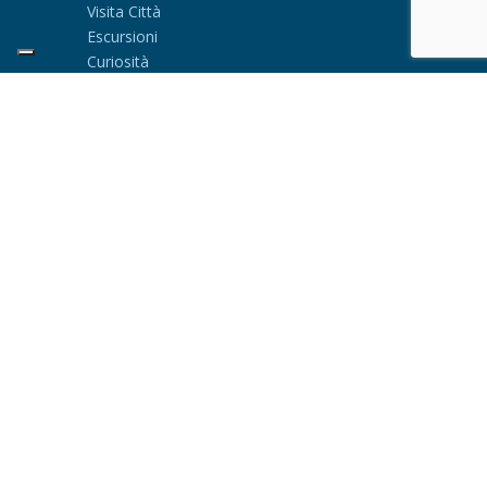
Visita Città
Escursioni
Curiosità
EIKONISMA SRL
Via Aosta 4 e 4A
20155 Milano - Italia
Tel: +39 02 699 69 190
Assistenza in Viaggio H24 : +39 342 995
0412
servizioclienti@gastaldiholidays.it