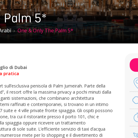
e Palm 5*
Arabi
One & Only The Palm 5*
glio di Dubai
a pratica
 sull’esclusiva penisola di Palm Jumeirah. Parte della
, il resort offre la massima privacy a pochi minuti dalla
eganti sistemazioni, che combinano architettura
erni raffinati e contemporanei, si trovano in un intimo
suite e 4 ville private fronte spiaggia. Gli ospiti possono
ne, tra cui il ristorante presso il porto 101, chic e
sulla spiaggia oppure ricevere un trattamento
ura di sole suite. L’efficiente servizio di taxi d’acqua
 numerose mete per lo shopping e il divertimento di