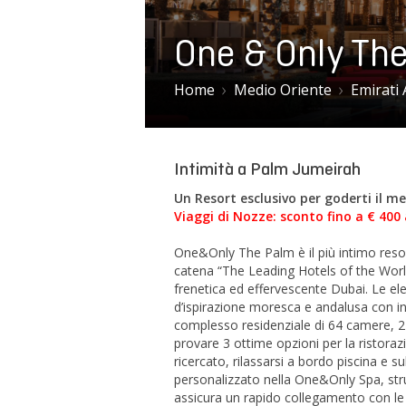
One & Only Th
Home
Medio Oriente
Emirati 
Intimità a Palm Jumeirah
Un Resort esclusivo per goderti il me
Viaggi di Nozze: sconto fino a € 400 
One&Only The Palm è il più intimo resort
catena “The Leading Hotels of the World”
frenetica ed effervescente Dubai. Le el
d’ispirazione moresca e andalusa con int
complesso residenziale di 64 camere, 27 
provare 3 ottime opzioni per la ristorazio
ricercato, rilassarsi a bordo piscina e 
personalizzato nella One&Only Spa, strutt
assicura un rapido collegamento con le