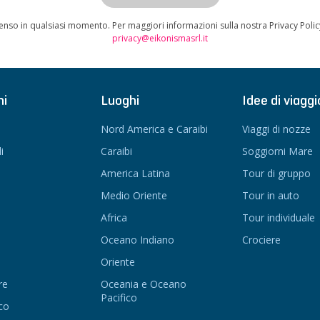
enso in qualsiasi momento. Per maggiori informazioni sulla nostra Privacy Poli
privacy@eikonismasrl.it
ni
Luoghi
Idee di viaggi
Nord America e Caraibi
Viaggi di nozze
i
Caraibi
Soggiorni Mare
America Latina
Tour di gruppo
Medio Oriente
Tour in auto
Africa
Tour individuale
Oceano Indiano
Crociere
Oriente
re
Oceania e Oceano
Pacifico
co