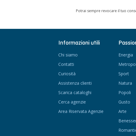
Potrai sempre revocare il tuo cons
Informazioni utili
Passio
Chi siamo
Energia
Contatti
Metropol
Curiosità
Sport
Assistenza clienti
Natura
Scarica cataloghi
Popoli
Cerca agenzie
Gusto
Area Riservata Agenzie
Arte
Benesse
Romanti