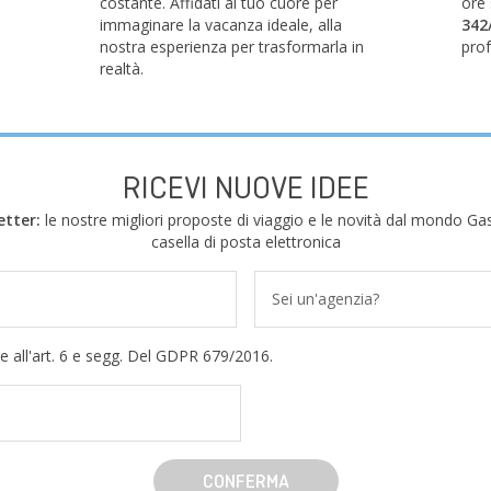
costante. Affidati al tuo cuore per
ore
immaginare la vacanza ideale, alla
342
nostra esperienza per trasformarla in
prof
realtà.
RICEVI NUOVE IDEE
etter:
le nostre migliori proposte di viaggio e le novità dal mondo Gas
casella di posta elettronica
Sei un'agenzia?
e all'art. 6 e segg. Del GDPR 679/2016.
CONFERMA