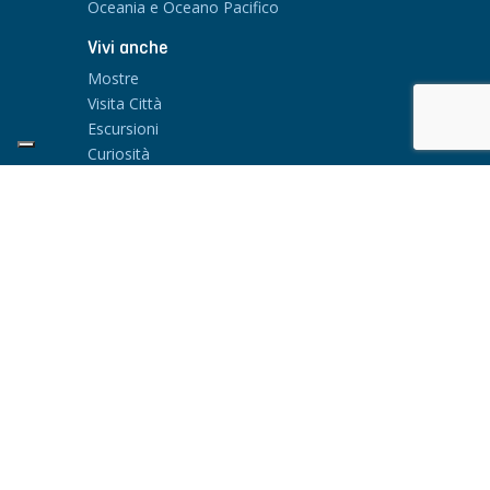
Oceania e Oceano Pacifico
Vivi anche
Mostre
Visita Città
Escursioni
Curiosità
EIKONISMA SRL
Via Aosta 4 e 4A
20155 Milano - Italia
Tel: +39 02 699 69 190
Assistenza in Viaggio H24 : +39 342 995
0412