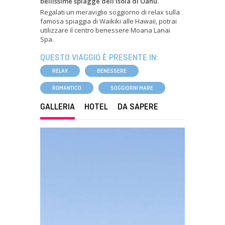
bellissime spiagge dell'isola di Oahu.
Regalati un meraviglio soggiorno di relax sulla
famosa spiaggia di Waikiki alle Hawaii, potrai
utilizzare il centro benessere Moana Lanai
Spa.
QUESTO VIAGGIO È PRESENTE IN:
RELAX
BENESSERE
ROMANTICO
SOGGIORNI MARE
GALLERIA
HOTEL
DA SAPERE