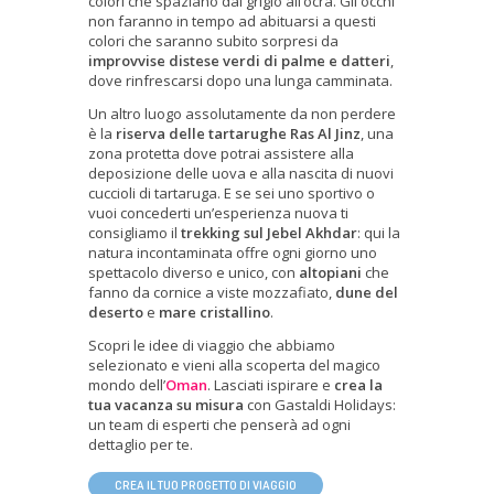
colori che spaziano dal grigio all’ocra. Gli occhi
non faranno in tempo ad abituarsi a questi
colori che saranno subito sorpresi da
improvvise distese verdi di palme e datteri
,
dove rinfrescarsi dopo una lunga camminata.
Un altro luogo assolutamente da non perdere
è la
riserva delle tartarughe Ras Al Jinz
, una
zona protetta dove potrai assistere alla
deposizione delle uova e alla nascita di nuovi
cuccioli di tartaruga. E se sei uno sportivo o
vuoi concederti un’esperienza nuova ti
consigliamo il
trekking sul Jebel Akhdar
: qui la
natura incontaminata offre ogni giorno uno
spettacolo diverso e unico, con
altopiani
che
fanno da cornice a viste mozzafiato,
dune del
deserto
e
mare cristallino
.
Scopri le idee di viaggio che abbiamo
selezionato e vieni alla scoperta del magico
mondo dell’
Oman
. Lasciati ispirare e
crea la
tua vacanza su misura
con Gastaldi Holidays:
un team di esperti che penserà ad ogni
dettaglio per te.
CREA IL TUO PROGETTO DI VIAGGIO