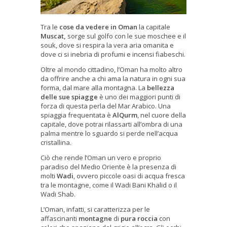
Tra le
cose da vedere in Oman
la capitale
Muscat,
sorge sul golfo con le sue moschee e il
souk, dove si respira la vera aria omanita e
dove ci si inebria di profumi e incensi fiabeschi.
Oltre al mondo cittadino, l’Oman ha molto altro
da offrire anche a chi ama la natura in ogni sua
forma, dal mare alla montagna. La
bellezza
delle sue spiagge
è uno dei maggiori punti di
forza di questa perla del Mar Arabico. Una
spiaggia frequentata è
AlQurm
, nel cuore della
capitale, dove potrai rilassarti all’ombra di una
palma mentre lo sguardo si perde nell’acqua
cristallina.
Ciò che rende l’Oman un vero e proprio
paradiso del Medio Oriente è la presenza di
molti
Wadi
, ovvero piccole oasi di acqua fresca
tra le montagne, come il Wadi Bani Khalid o il
Wadi Shab.
L’Oman, infatti, si caratterizza per le
affascinanti
montagne
di
pura roccia
con