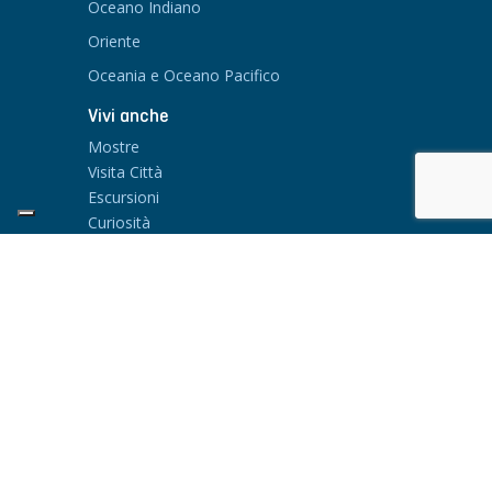
Oceano Indiano
Oriente
Oceania e Oceano Pacifico
Vivi anche
Mostre
Visita Città
Escursioni
Curiosità
EIKONISMA SRL
Via Aosta 4 e 4A
20155 Milano - Italia
Tel: +39 02 699 69 190