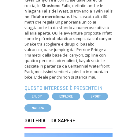
River Canyon
e incorniciate dalle pareti di
roccia, le
Shoshone Falls
, definite anche le
Niagara Falls del West
, si trovano a
Twin Falls
nell’Idaho meridionale
. Una cascata alta 60
metri che regala un panorama unico ai
viaggiatori e fa da sfondo a numerose attività
all’aria aperta. Qui le avventure proposte infatti
sono le più mirabolanti: arrampicata sul canyon
Snake tra scogliere e dirupi di basalto
vulcanico, base jumping dal Perrine Bridge a
148 metri dalla base del canyon, zip line con
quattro percorsi adrenalinici, kayak sotto le
cascate in partenza da Centennial Waterfront
Park, moltissimi sentieri a piedi o in mountain
bike. L’ideale per chi non si stanca mai.
QUESTO INTERESSE È PRESENTE IN
ENJOY
EXPLORE
SPORT
NATURA
GALLERIA
DA SAPERE