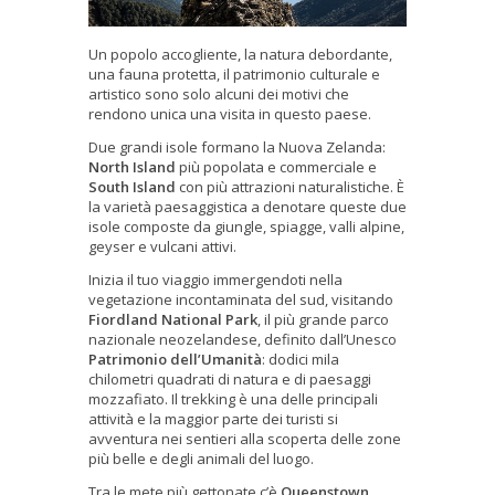
Un popolo accogliente, la natura debordante,
una fauna protetta, il patrimonio culturale e
artistico sono solo alcuni dei motivi che
rendono unica una visita in questo paese.
Due grandi isole formano la Nuova Zelanda:
North Island
più popolata e commerciale e
South Island
con più attrazioni naturalistiche. È
la varietà paesaggistica a denotare queste due
isole composte da giungle, spiagge, valli alpine,
geyser e vulcani attivi.
Inizia il tuo viaggio immergendoti nella
vegetazione incontaminata del sud, visitando
Fiordland National Park
, il più grande parco
nazionale neozelandese, definito dall’Unesco
Patrimonio dell’Umanità
: dodici mila
chilometri quadrati di natura e di paesaggi
mozzafiato. Il trekking è una delle principali
attività e la maggior parte dei turisti si
avventura nei sentieri alla scoperta delle zone
più belle e degli animali del luogo.
Tra le mete più gettonate c’è
Queenstown
,