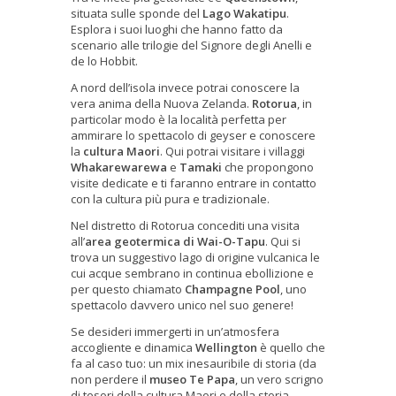
situata sulle sponde del
Lago Wakatipu
.
Esplora i suoi luoghi che hanno fatto da
scenario alle trilogie del Signore degli Anelli e
de lo Hobbit.
A nord dell’isola invece potrai conoscere la
vera anima della Nuova Zelanda.
Rotorua
, in
particolar modo è la località perfetta per
ammirare lo spettacolo di geyser e conoscere
la
cultura
Maori
. Qui potrai visitare i villaggi
Whakarewarewa
e
Tamaki
che propongono
visite dedicate e ti faranno entrare in contatto
con la cultura più pura e tradizionale.
Nel distretto di Rotorua concediti una visita
all’
area geotermica di Wai-O-Tapu
. Qui si
trova un suggestivo lago di origine vulcanica le
cui acque sembrano in continua ebollizione e
per questo chiamato
Champagne Pool
, uno
spettacolo davvero unico nel suo genere!
Se desideri immergerti in un’atmosfera
accogliente e dinamica
Wellington
è quello che
fa al caso tuo: un mix inesauribile di storia (da
non perdere il
museo Te Papa
, un vero scrigno
di tesori della cultura Maori e della storia