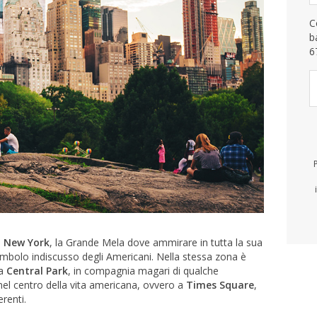
C
b
6
e
New York
, la Grande Mela dove ammirare in tutta la sua
 simbolo indiscusso degli Americani. Nella stessa zona è
 a
Central Park
, in compagnia magari di qualche
 nel centro della vita americana, ovvero a
Times Square
,
erenti.