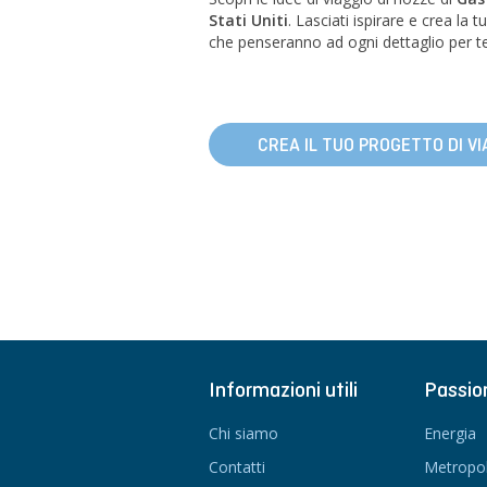
Stati Uniti
. Lasciati ispirare e crea la
che penseranno ad ogni dettaglio per te
CREA IL TUO PROGETTO DI VI
Informazioni utili
Passio
Chi siamo
Energia
Contatti
Metropol