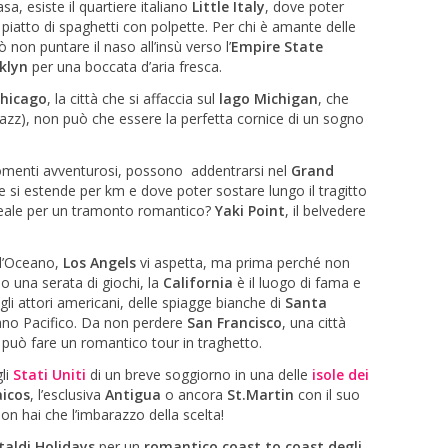
asa, esiste il quartiere italiano
Little Italy
, dove poter
piatto di spaghetti con polpette. Per chi è amante delle
 non puntare il naso all’insù verso l’
Empire State
klyn
per una boccata d’aria fresca.
hicago
, la città che si affaccia sul
lago Michigan
, che
 jazz), non può che essere la perfetta cornice di un sogno
momenti avventurosi, possono addentrarsi nel
Grand
 si estende per km e dove poter sostare lungo il tragitto
ideale per un tramonto romantico?
Yaki Point
, il belvedere
ell’Oceano,
Los Angels
vi aspetta, ma prima perché non
o una serata di giochi, la
California
è il luogo di fama e
gli attori americani, delle spiagge bianche di
Santa
no Pacifico. Da non perdere
San Francisco
, una città
 può fare un romantico tour in traghetto.
gli
Stati Uniti
di un breve soggiorno in una delle
isole dei
icos
, l’esclusiva
Antigua
o ancora
St.Martin
con il suo
n hai che l’imbarazzo della scelta!
taldi Holidays
per un
romantico coast to coast degli