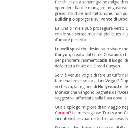
Per chi inizia a sentire già nostalgia di c
riprendere fiato e mangiare un gustoso 
grandi strutture architettoniche, non può
Building
o sporgersi sul
Ponte di Broo
La luna di miele può proseguire verso
C
con le sue serate musicali (dal blues al
d’amore perfetto.
I novelli sposi che desiderano vivere 
Canyon,
creato dal fiume Colorado, che
per panorami indimenticabili. Il luogo 
della tratta finale del Grand Canyon.
Se vi è venuta voglia di fare un tuffo n
fare una breve sosta a
Las Vegas
? Dop
ricchezza, la regione di
Hollywood
e de
Monica
che vengono bagnate dall’Ocea
suggestiva affacciata sulla baia dove si
Quale epilogo migliore di un viaggio ne
Caraibi
? Le meravigliose
Turks and Ca
inconfondibile charme tutto francese. No
Scopri le idee di viaggio di nozze di
Gas