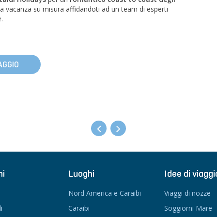
 tua vacanza su misura affidandoti ad un team di esperti
.
AGGIO
ni
Luoghi
Idee di viaggi
Nord America e Caraibi
Viaggi di nozze
i
Caraibi
Soggiorni Mare