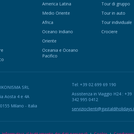
America Latina
Tour di gruppo
Medio Oriente
Tour in auto
Africa
Tour individuale
Oceano Indiano
Crociere
Oriente
re
Oceania e Oceano
Pacifico
co
Tel: +39 02 699 69 190
EIKONISMA SRL
Assistenza in Viaggio H24 : +39
ia Aosta 4 e 4A
342 995 0412
0155 Milano - Italia
servizioclienti@gastaldiholidays.i
Informativa al trattamento dei dati personali
Cookie
Condizioni 