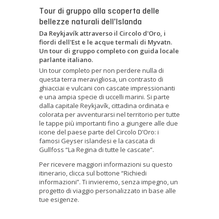
Tour di gruppo alla scoperta delle
bellezze naturali dell'Islanda
Da Reykjavík attraverso il Circolo d'Oro, i
fiordi dell'Est e le acque termali di Myvatn.
Un tour di gruppo completo con guida locale
parlante italiano.
Un tour completo per non perdere nulla di
questa terra meravigliosa, un contrasto di
ghiacciai e vulcani con cascate impressionanti
e una ampia specie di uccelli marini. Si parte
dalla capitale Reykjavík, cittadina ordinata e
colorata per avventurarsi nel territorio per tutte
le tappe più importanti fino a giungere alle due
icone del paese parte del Circolo D’Oro: i
famosi Geyser islandesi e la cascata di
Gullfoss “La Regina di tutte le cascate”.
Per ricevere maggiori informazioni su questo
itinerario, clicca sul bottone “Richiedi
informazioni”. Ti invieremo, senza impegno, un
progetto di viaggio personalizzato in base alle
tue esigenze.