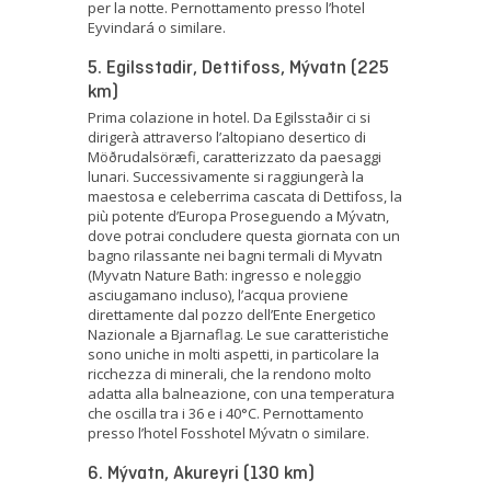
per la notte. Pernottamento presso l’hotel
Eyvindará o similare.
5. Egilsstadir, Dettifoss, Mývatn (225
km)
Prima colazione in hotel. Da Egilsstaðir ci si
dirigerà attraverso l’altopiano desertico di
Möðrudalsöræfi, caratterizzato da paesaggi
lunari. Successivamente si raggiungerà la
maestosa e celeberrima cascata di Dettifoss, la
più potente d’Europa Proseguendo a Mývatn,
dove potrai concludere questa giornata con un
bagno rilassante nei bagni termali di Myvatn
(Myvatn Nature Bath: ingresso e noleggio
asciugamano incluso), l’acqua proviene
direttamente dal pozzo dell’Ente Energetico
Nazionale a Bjarnaflag. Le sue caratteristiche
sono uniche in molti aspetti, in particolare la
ricchezza di minerali, che la rendono molto
adatta alla balneazione, con una temperatura
che oscilla tra i 36 e i 40°C. Pernottamento
presso l’hotel Fosshotel Mývatn o similare.
6. Mývatn, Akureyri (130 km)