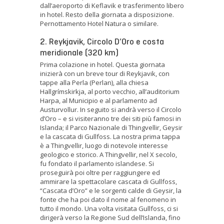
dall’aeroporto di Keflavik e trasferimento libero
in hotel. Resto della giornata a disposizione.
Pernottamento Hotel Natura o similare.
2. Reykjavik, Circolo D’Oro e costa
meridionale (320 km)
Prima colazione in hotel. Questa giornata
inizierà con un breve tour di Reykjavik, con
tappe alla Perla (Perlan), alla chiesa
Hallgrímskirkja, al porto vecchio, all’auditorium
Harpa, al Municipio e al parlamento ad
Austurvollur. In seguito si andrà verso il Circolo
d’Oro – e si visiteranno tre dei siti più famosi in
Islanda; il Parco Nazionale di Thingvellir, Geysir
e la cascata di Gullfoss. La nostra prima tappa
è a Thingvellir, luogo di notevole interesse
geologico e storico. A Thingvellir, nel X secolo,
fu fondato il parlamento islandese. Si
proseguirà poi oltre per raggiungere ed
ammirare la spettacolare cascata di Gullfoss,
“Cascata d’Oro” e le sorgenti calde di Geysir, la
fonte che ha poi dato il nome al fenomeno in
tutto il mondo. Una volta visitata Gullfoss, ci si
dirigerà verso la Regione Sud dell’Islanda, fino