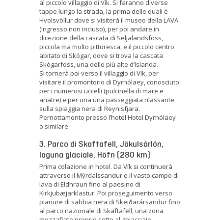
al piccolo villaggio di Vík. Si faranno diverse
tappe lungo la strada, la prima delle quali è
Hvolsvöllur dove si visiterà il museo della LAVA
(ingresso non incluso), per poi andare in
direzione della cascata di Seljalandsfoss,
piccola ma molto pittoresca, e il piccolo centro
abitato di Skógar, dove si trova la cascata
Skógarfoss, una delle più alte d’Islanda.
Si tornerà poi verso il villaggio di Vík, per
visitare il promontorio di Dyrhólaey, conosciuto
per i numerosi uccelli (pulcinella di mare e
anatre) e per una una passeggiata rilassante
sulla spiaggia nera di Reynisfjara.
Pernottamento presso l’hotel Hotel Dyrhólaey
o similare.
3. Parco di Skaftafell, Jökulsárlón,
laguna glaciale, Höfn (280 km)
Prima colazione in hotel. Da Vík si continuerà
attraverso il Mýrdalssandur e il vasto campo di
lava di Eldhraun fino al paesino di
Kirkjubæjarklastur. Poi proseguimento verso
pianure di sabbia nera di Skeiðarársandur fino
al parco nazionale di Skaftafell, una zona
mozzafiato proprio sotto al ghiacciaio