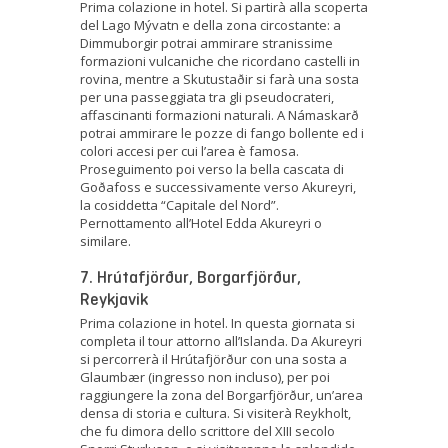
Prima colazione in hotel. Si partirà alla scoperta
del Lago Mývatn e della zona circostante: a
Dimmuborgir potrai ammirare stranissime
formazioni vulcaniche che ricordano castelli in
rovina, mentre a Skutustaðir si farà una sosta
per una passeggiata tra gli pseudocrateri,
affascinanti formazioni naturali. A Námaskarð
potrai ammirare le pozze di fango bollente ed i
colori accesi per cui l’area è famosa.
Proseguimento poi verso la bella cascata di
Goðafoss e successivamente verso Akureyri,
la cosiddetta “Capitale del Nord”.
Pernottamento all’Hotel Edda Akureyri o
similare.
7. Hrútafjörður, Borgarfjörður,
Reykjavik
Prima colazione in hotel. In questa giornata si
completa il tour attorno all’Islanda. Da Akureyri
si percorrerà il Hrútafjörður con una sosta a
Glaumbær (ingresso non incluso), per poi
raggiungere la zona del Borgarfjörður, un’area
densa di storia e cultura. Si visiterà Reykholt,
che fu dimora dello scrittore del XIII secolo