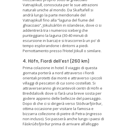
Vatnajökull, conosciuta per le sue attrazioni
naturali uniche al mondo. Da Skaftafell si
andrà lungo la parte meridionale del
Vatnajökull fino alla “laguna del fiume del
ghiacciaio”, Jökulsárlón in islandese, dove ci si
addentrerà tra i numerosi iceberg che
punteggiano la laguna (30-40 minuti di
escursione in barca) e si trascorrerà un po’ di
tempo esplorandone i dintorni a piedi.
Pernottamento presso l’Hotel Jökull o similare.
4. Höfn, Fiordi dell’est (260 km)
Prima colazione in hotel. Il viaggio di questa
giornata porterà a nord attraverso i Fiordi
orientali protetti dai monti e attraverso i piccoli
villaggi di pescatori di cui sono costellati. Si
attraverseranno gli incantevoli centri di Höfn e
Breiðdalsvík dove si farà una breve sosta per
godere appieno delle bellezze del paesaggio.
Dopo di che ci si dirigerà verso Stöðvarfjörður,
ottima occasione per visitare la famosa e
bizzarra collezione di pietre di Petra (ingresso
non incluso). Soi passerà anche lungo i paesi di
Fáskrúðsfjörður prima di arrivare all’alloggio