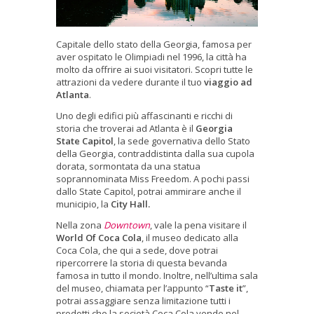
Capitale dello stato della Georgia, famosa per
aver ospitato le Olimpiadi nel 1996, la città ha
molto da offrire ai suoi visitatori. Scopri tutte le
attrazioni da vedere durante il tuo
viaggio ad
Atlanta
.
Uno degli edifici più affascinanti e ricchi di
storia che troverai ad Atlanta è il
Georgia
State Capitol
, la sede governativa dello Stato
della Georgia, contraddistinta dalla sua cupola
dorata, sormontata da una statua
soprannominata Miss Freedom. A pochi passi
dallo State Capitol, potrai ammirare anche il
municipio, la
City Hall.
Nella zona
Downtown
, vale la pena visitare il
World Of Coca Cola
, il museo dedicato alla
Coca Cola, che qui a sede, dove potrai
ripercorrere la storia di questa bevanda
famosa in tutto il mondo. Inoltre, nell’ultima sala
del museo, chiamata per l’appunto “
Taste it
”,
potrai assaggiare senza limitazione tutti i
prodotti che la società Coca Cola vende nel