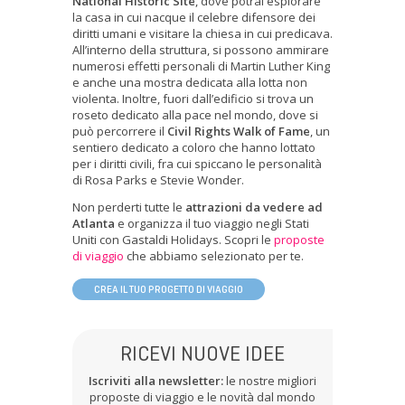
National Historic Site
, dove potrai esplorare
la casa in cui nacque il celebre difensore dei
diritti umani e visitare la chiesa in cui predicava.
All’interno della struttura, si possono ammirare
numerosi effetti personali di Martin Luther King
e anche una mostra dedicata alla lotta non
violenta. Inoltre, fuori dall’edificio si trova un
roseto dedicato alla pace nel mondo, dove si
può percorrere il
Civil Rights Walk of Fame
, un
sentiero dedicato a coloro che hanno lottato
per i diritti civili, fra cui spiccano le personalità
di Rosa Parks e Stevie Wonder.
Non perderti tutte le
attrazioni da
vedere ad
Atlanta
e organizza il tuo viaggio negli Stati
Uniti con Gastaldi Holidays. Scopri le
proposte
di viaggio
che abbiamo selezionato per te.
CREA IL TUO PROGETTO DI VIAGGIO
RICEVI NUOVE IDEE
Iscriviti alla newsletter:
le nostre migliori
proposte di viaggio e le novità dal mondo