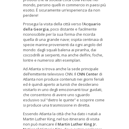
mondo, persino quelli in commercio in paesi più
esotici. È sicuramente un’esperienza da non
perdere!
Prosegui la visita della città verso l’
Acquario
della Georgia
, poco distante e facilmente
riconoscibile per la sua forma che ricorda
quella di una grande nave; ospita centinaia di
specie marine provenienti da ogni angolo del
mondo: dagli squali balena ai piranha, dai
coccodrilli ai serpenti, ma anche delfini, foche,
lontre e numerosi altri esemplari.
Ad Atlanta si trova anche la sede principale
dell’emittente televisivo CNN. Il
CNN Center
di
Atlanta non produce contenuti nei giorni feriali
ed è quindi aperto ai turisti che desiderano
visitarlo in uno degli emozionanti tour guidati,
che consentono di avere uno sguardo
esclusivo sul “dietro le quinte” e scoprire come
si produce una trasmissione in diretta.
Essendo Atlanta la città che ha dato i natali a
Martin Luther King, nel tuo itinerario di visita
non può mancare il
Martin Luther King Jr.