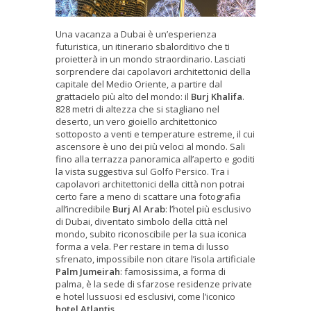
Una vacanza a Dubai è un’esperienza
futuristica, un itinerario sbalorditivo che ti
proietterà in un mondo straordinario. Lasciati
sorprendere dai capolavori architettonici della
capitale del Medio Oriente, a partire dal
grattacielo più alto del mondo: il
Burj Khalifa
.
828 metri di altezza che si stagliano nel
deserto, un vero gioiello architettonico
sottoposto a venti e temperature estreme, il cui
ascensore è uno dei più veloci al mondo. Sali
fino alla terrazza panoramica all’aperto e goditi
la vista suggestiva sul Golfo Persico. Tra i
capolavori architettonici della città non potrai
certo fare a meno di scattare una fotografia
all’incredibile
Burj Al Arab
: l’hotel più esclusivo
di Dubai, diventato simbolo della città nel
mondo, subito riconoscibile per la sua iconica
forma a vela. Per restare in tema di lusso
sfrenato, impossibile non citare l’isola artificiale
Palm Jumeirah
: famosissima, a forma di
palma, è la sede di sfarzose residenze private
e hotel lussuosi ed esclusivi, come l’iconico
hotel Atlantis
.