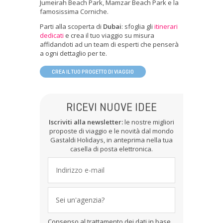
Jumeirah Beach Park, Mamzar Beach Park e la
famosissima Corniche.
Parti alla scoperta di
Dubai
: sfoglia gli
itinerari
dedicati
e crea il tuo viaggio su misura
affidandoti ad un team di esperti che penserà
a ogni dettaglio per te.
CREA IL TUO PROGETTO DI VIAGGIO
RICEVI NUOVE IDEE
Iscriviti alla newsletter:
le nostre migliori
proposte di viaggio e le novità dal mondo
Gastaldi Holidays, in anteprima nella tua
casella di posta elettronica.
Sei un'agenzia?
Consenso al trattamento dei dati in base