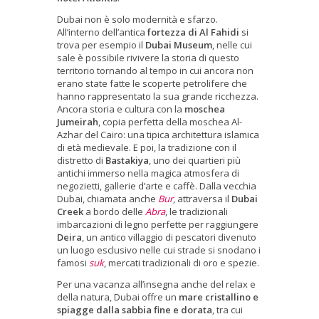
Dubai non è solo modernità e sfarzo.
All’interno dell’antica
fortezza di Al Fahidi
si
trova per esempio il
Dubai Museum
, nelle cui
sale è possibile rivivere la storia di questo
territorio tornando al tempo in cui ancora non
erano state fatte le scoperte petrolifere che
hanno rappresentato la sua grande ricchezza.
Ancora storia e cultura con la
moschea
Jumeirah
, copia perfetta della moschea Al-
Azhar del Cairo: una tipica architettura islamica
di età medievale. E poi, la tradizione con il
distretto di
Bastakiya
, uno dei quartieri più
antichi immerso nella magica atmosfera di
negozietti, gallerie d’arte e caffè. Dalla vecchia
Dubai, chiamata anche
Bur
, attraversa il
Dubai
Creek
a bordo delle
Abra
, le tradizionali
imbarcazioni di legno perfette per raggiungere
Deira
, un antico villaggio di pescatori divenuto
un luogo esclusivo nelle cui strade si snodano i
famosi
suk
, mercati tradizionali di oro e spezie.
Per una vacanza all’insegna anche del relax e
della natura, Dubai offre un
mare cristallino e
spiagge dalla sabbia fine e dorata
, tra cui