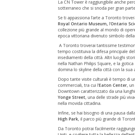
La CN Tower è raggiungibile anche per
sotterraneo che si snoda per gran parte 
Se ti appassiona l’arte a Toronto trove
Royal Ontario Museum,
l’
Ontario Sci
collezione più grande al mondo di oper
epoca vittoriana divenuto simbolo della 
A Toronto troverai tantissime testimon
tempo costituiva la difesa principale de
insediamenti della città. Altri luoghi stor
nella Nathan Philips Square, e la gotica
domina lo skyline della città con la sua a
Dopo tante visite culturali è tempo di u
commerciali, tra cui l’
Eaton Center
, un
Downtown caratterizzato da una lunghissi
Yonge Street
, una delle strade più viv
nella movida cittadina.
Infine, se hai bisogno di una pausa dalla
High Park
, il parco più grande di Toro
Da Toronto potrai facilmente raggiung
Uniti, e cogliere tutta la bellezza dell’e