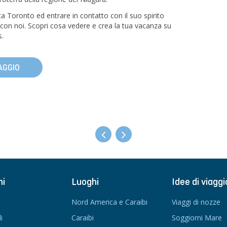
ca Toronto ed entrare in contatto con il suo spirito
 con noi. Scopri cosa vedere e crea la tua vacanza su
s.
AGGIO
ni
Luoghi
Idee di viaggi
Nord America e Caraibi
Viaggi di nozze
i
Caraibi
Soggiorni Mare