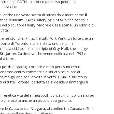
correndo il
PATH
, lo storico percorso pedonale
della città.
rai anche una vasta scelta di musei da visitare come
il
ence Museum, l’Art Gallery of Ontario
che ospita la
e dello scultore
Henry Moore
e
Casa Loma,
un edificio di
città.
ianze storiche. Primo fra tutti
Fort York
, un forte che un
l porto di Toronto e che è stato uno dei primi
ici della città sono il municipio di
City Hall,
che si erge
St. James Cathedral
che venne edificata nel 1793 e
lta torre.
n po’ di shopping. Toronto è nota per i suoi centri
 enorme centro commerciale situato nel cuore di
ma galleria con la volta in vetro. Il Mall è situato in
aci di tutta Toronto, perfetta se si desidera immergersi
 frenetica vita della metropoli, concediti un po’ di relax ad
nto che ospita anche un piccolo zoo gratuito.
ere le
Cascate del Niagara
, al confine tra Canada e Stati
ntroterra della regione del Niagara.