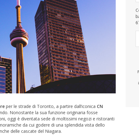
C
b
6
ere
per le strade di Toronto, a partire dall’iconica
CN
 mondo. Nonostante la sua funzione originaria fosse
i, oggi è diventata sede di moltissimi negozi e ristoranti
noramiche da cui godere di una splendida vista dello
anche delle cascate del Niagara.