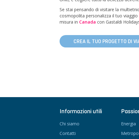
Se stai pensando di visitare la multietni
cosmopolita personalizza il tuo viaggio
misura in
Canada
con Gastaldi Holiday
CREA IL TUO PROGETTO DI VI
Informazioni utili
Passio
Chi siamo
Energia
Contatti
Metropol