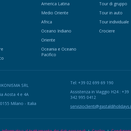
America Latina
Tour di gruppo
Medio Oriente
Tour in auto
Africa
Tour individuale
Oceano Indiano
Crociere
Oriente
re
Oceania e Oceano
Pacifico
co
Tel: +39 02 699 69 190
EIKONISMA SRL
Assistenza in Viaggio H24 : +39
ia Aosta 4 e 4A
342 995 0412
0155 Milano - Italia
servizioclienti@gastaldiholidays.i
Informativa al trattamento dei dati personali
Cookie
Condizioni 